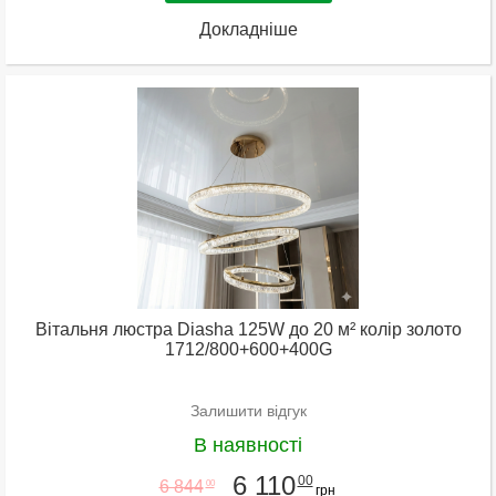
Докладніше
Вітальня люстра Diasha 125W до 20 м² колір золото
1712/800+600+400G
Залишити відгук
В наявності
6 110
00
6 844
00
грн