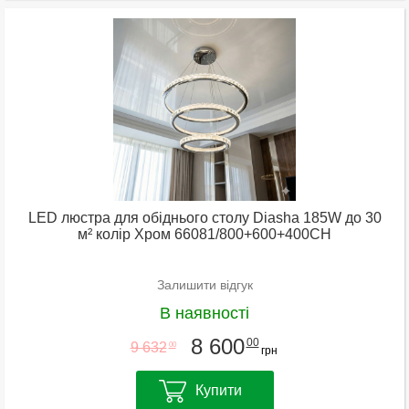
LED люстра для обіднього столу Diasha 185W до 30
м² колір Хром 66081/800+600+400CH
Залишити відгук
В наявності
8 600
00
9 632
00
грн
Купити