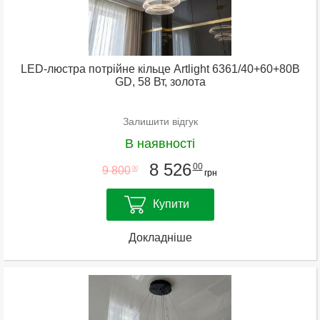
LED-люстра потрійне кільце Artlight 6361/40+60+80B
GD, 58 Вт, золота
Залишити відгук
В наявності
8 526
00
9 800
00
грн
Купити
Докладніше