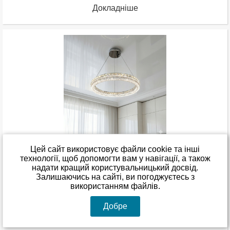
Докладніше
Кільцева світлодіодна люстра з регульованою
Цей сайт використовує файли cookie та інші
висотою Diasha 95W (до 20 кв.м), хром
технології, щоб допомогти вам у навігації, а також
MD6027/600HR
надати кращий користувальницький досвід.
Залишаючись на сайті, ви погоджуєтесь з
Залишити відгук
використанням файлів.
В наявності
Добре
3 510
00
3 932
00
грн