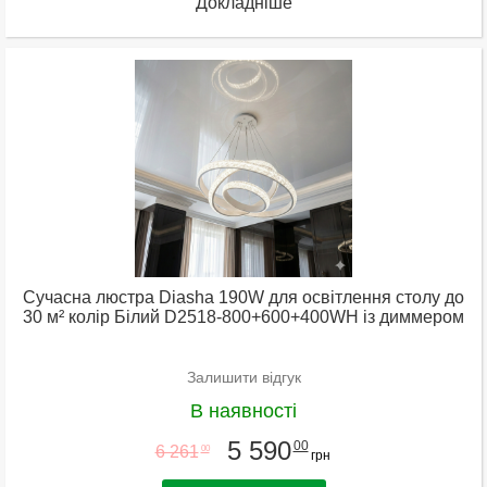
Докладніше
Сучасна люстра Diasha 190W для освітлення столу до
30 м² колір Білий D2518-800+600+400WH із диммером
Залишити відгук
В наявності
5 590
00
6 261
00
грн