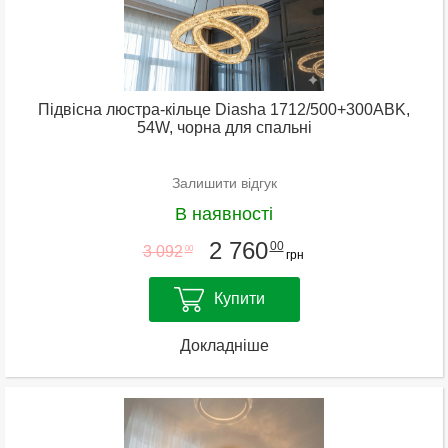
Підвісна люстра-кільце Diasha 1712/500+300ABK,
54W, чорна для спальні
Залишити відгук
В наявності
2 760
00
3 092
00
грн
Купити
Докладніше