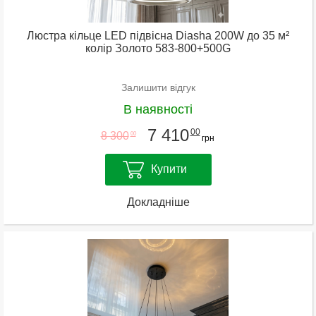
Люстра кільце LED підвісна Diasha 200W до 35 м²
колір Золото 583-800+500G
Залишити відгук
В наявності
7 410
00
8 300
00
грн
Купити
Докладніше