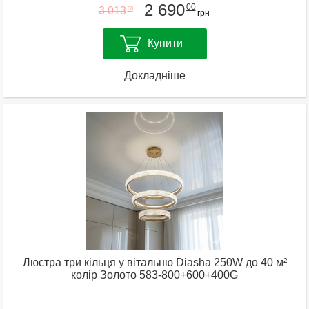
2 690
00
3 013
00
грн
Купити
Докладніше
Люстра три кільця у вітальню Diasha 250W до 40 м²
колір Золото 583-800+600+400G