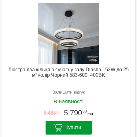
Люстра два кільця в сучасну залу Diasha 152W до 25
м² колір Чорний 583-600+400BK
Залишити відгук
В наявності
5 790
00
6 485
00
грн
Купити