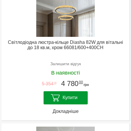
Світлодіодна люстра-кільце Diasha 82W для вітальні
до 18 кв.м, хром 66081/600+400CH
Залишити відгук
В наявності
4 780
00
5 354
00
грн
Купити
Докладніше