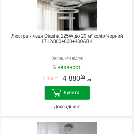
Люстра кільця Diasha 125W до 20 м² колір Чорний
1712/800+600+400ABK
Залишити відгук
В наявності
4 880
00
5 466
00
грн
Купити
Докладніше