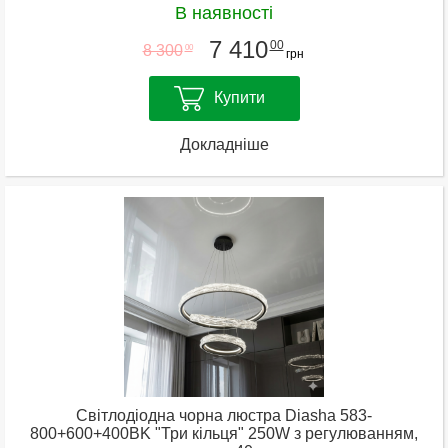
В наявності
7 410
00
8 300
00
грн
Купити
Докладніше
Світлодіодна чорна люстра Diasha 583-
800+600+400BK "Три кільця" 250W з регулюванням,