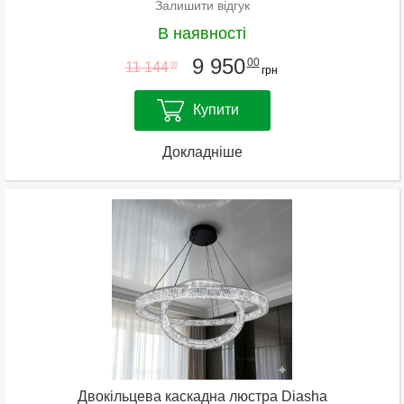
Залишити відгук
В наявності
9 950
00
11 144
00
грн
Купити
Докладніше
Двокільцева каскадна люстра Diasha