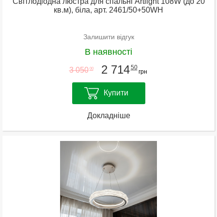
Світлодіодна люстра для спальні Artlight 108W (до 20
кв.м), біла, арт. 2461/50+50WH
Залишити відгук
В наявності
2 714
50
3 050
00
грн
Купити
Докладніше