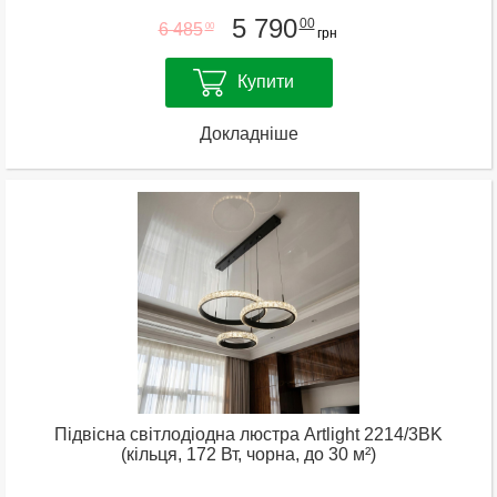
5 790
00
6 485
00
грн
Купити
Докладніше
Підвісна світлодіодна люстра Artlight 2214/3BK
(кільця, 172 Вт, чорна, до 30 м²)