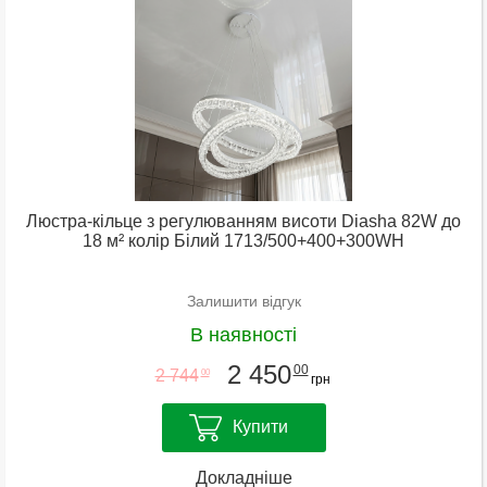
Люстра-кільце з регулюванням висоти Diasha 82W до
18 м² колір Білий 1713/500+400+300WH
Залишити відгук
В наявності
2 450
00
2 744
00
грн
Купити
Докладніше