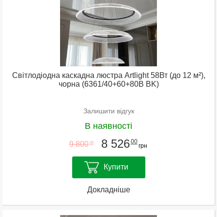
Світлодіодна каскадна люстра Artlight 58Вт (до 12 м²),
чорна (6361/40+60+80B BK)
Залишити відгук
В наявності
8 526
00
9 800
00
грн
Купити
Докладніше