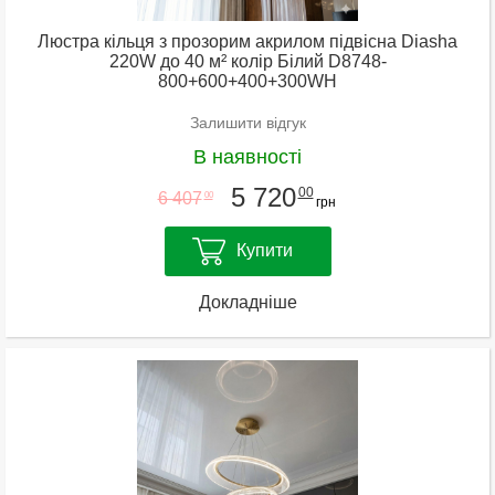
Люстра кільця з прозорим акрилом підвісна Diasha
220W до 40 м² колір Білий D8748-
800+600+400+300WH
Залишити відгук
В наявності
5 720
00
6 407
00
грн
Купити
Докладніше