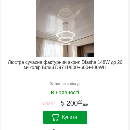
Люстра сучасна фактурний акрил Diasha 148W до 20
м² колір Білий D9711/800+600+400WH
Залишити відгук
В наявності
5 200
00
5 824
00
грн
Купити