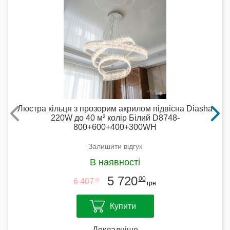
Люстра кільця з прозорим акрилом підвісна Diasha
220W до 40 м² колір Білий D8748-
800+600+400+300WH
Залишити відгук
В наявності
5 720
00
6 407
00
грн
Купити
Докладніше