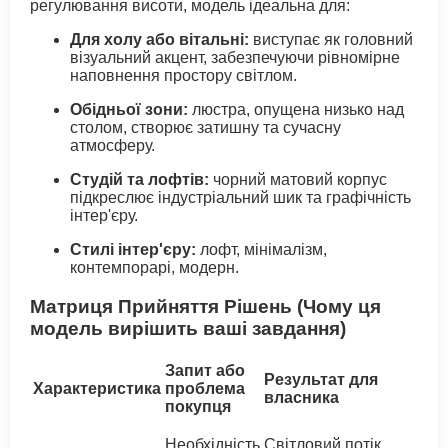
регулювання висоти, модель ідеальна для:
Для холу або вітальні:
виступає як головний
візуальний акцент, забезпечуючи рівномірне
наповнення простору світлом.
Обідньої зони:
люстра, опущена низько над
столом, створює затишну та сучасну
атмосферу.
Студій та лофтів:
чорний матовий корпус
підкреслює індустріальний шик та графічність
інтер'єру.
Стилі інтер'єру:
лофт, мінімалізм,
контемпорарі, модерн.
Матриця Прийняття Рішень (Чому ця
модель вирішить ваші завдання)
Запит або
Результат для
Характеристика
проблема
власника
покупця
Необхідність
Світловий потік