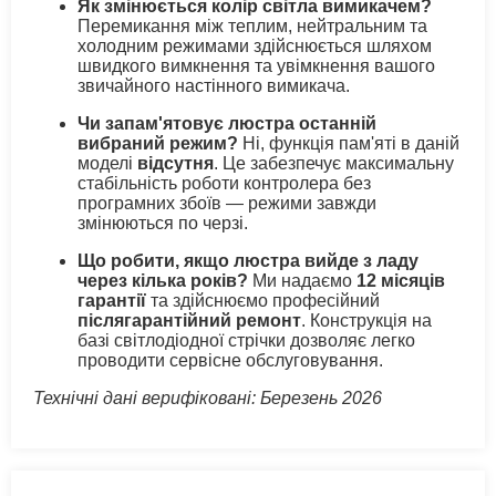
Як змінюється колір світла вимикачем?
Перемикання між теплим, нейтральним та
холодним режимами здійснюється шляхом
швидкого вимкнення та увімкнення вашого
звичайного настінного вимикача.
Чи запам'ятовує люстра останній
вибраний режим?
Ні, функція пам'яті в даній
моделі
відсутня
. Це забезпечує максимальну
стабільність роботи контролера без
програмних збоїв — режими завжди
змінюються по черзі.
Що робити, якщо люстра вийде з ладу
через кілька років?
Ми надаємо
12 місяців
гарантії
та здійснюємо професійний
післягарантійний ремонт
. Конструкція на
базі світлодіодної стрічки дозволяє легко
проводити сервісне обслуговування.
Технічні дані верифіковані: Березень 2026