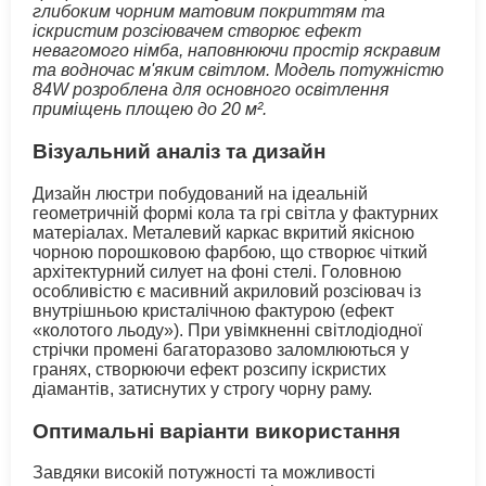
глибоким чорним матовим покриттям та
іскристим розсіювачем створює ефект
невагомого німба, наповнюючи простір яскравим
та водночас м'яким світлом. Модель потужністю
84W розроблена для основного освітлення
приміщень площею до 20 м².
Візуальний аналіз та дизайн
Дизайн люстри побудований на ідеальній
геометричній формі кола та грі світла у фактурних
матеріалах. Металевий каркас вкритий якісною
чорною порошковою фарбою, що створює чіткий
архітектурний силует на фоні стелі. Головною
особливістю є масивний акриловий розсіювач із
внутрішньою кристалічною фактурою (ефект
«колотого льоду»). При увімкненні світлодіодної
стрічки промені багаторазово заломлюються у
гранях, створюючи ефект розсипу іскристих
діамантів, затиснутих у строгу чорну раму.
Оптимальні варіанти використання
Завдяки високій потужності та можливості