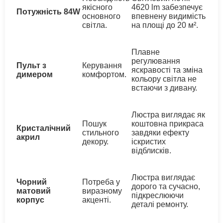
якісного
4620 lm забезпечує
Потужність 84W
основного
впевнену видимість
світла.
на площі до 20 м².
Плавне
регулювання
Пульт з
Керування
яскравості та зміна
димером
комфортом.
кольору світла не
встаючи з дивану.
Люстра виглядає як
Пошук
коштовна прикраса
Кристалічний
стильного
завдяки ефекту
акрил
декору.
іскристих
відблисків.
Люстра виглядає
Чорний
Потреба у
дорого та сучасно,
матовий
виразному
підкреслюючи
корпус
акценті.
деталі ремонту.