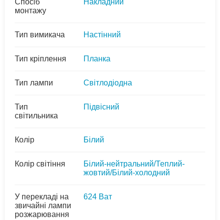
Спосіб
Накладний
монтажу
Тип вимикача
Настінний
Тип кріплення
Планка
Тип лампи
Світлодіодна
Тип
Підвісний
світильника
Колір
Білий
Колір світіння
Білий-нейтральний/Теплий-
жовтий/Білий-холодний
У перекладі на
624 Ват
звичайні лампи
розжарювання