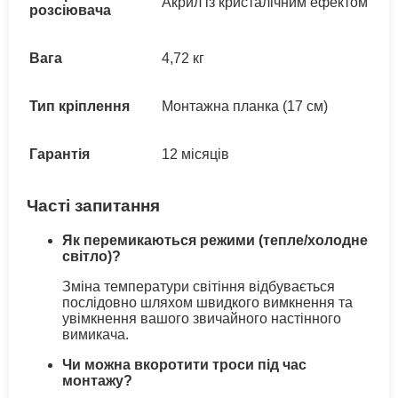
Акрил із кристалічним ефектом
розсіювача
Вага
4,72 кг
Тип кріплення
Монтажна планка (17 см)
Гарантія
12 місяців
Часті запитання
Як перемикаються режими (тепле/холодне
світло)?
Зміна температури світіння відбувається
послідовно шляхом швидкого вимкнення та
увімкнення вашого звичайного настінного
вимикача.
Чи можна вкоротити троси під час
монтажу?