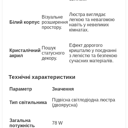
Люстра виглядає
Візуальне
легкою та невагомою
Білий корпус
розширення
навіть у невеликих
простору.
кімнатах.
Ефект дорогого
Пошук
Кристалічний
кришталю у поєднанні
статусного
акрил
з легкістю та безпекою
декору.
сучасних матеріалів.
Технічні характеристики
Параметр
Значення
Підвісна світлодіодна люстра
Тип світильника
(двоярусна)
Загальна
78 W
потужність