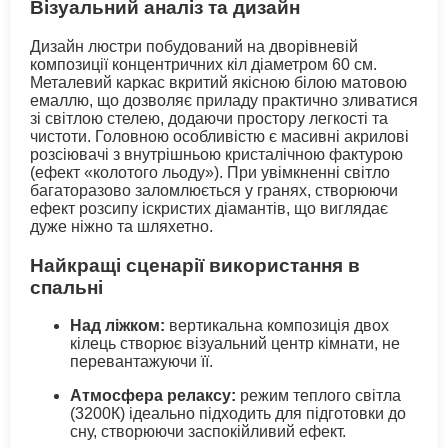
Візуальний аналіз та дизайн
Дизайн люстри побудований на дворівневій
композиції концентричних кіл діаметром 60 см.
Металевий каркас вкритий якісною білою матовою
емаллю, що дозволяє приладу практично зливатися
зі світлою стелею, додаючи простору легкості та
чистоти. Головною особливістю є масивні акрилові
розсіювачі з внутрішньою кристалічною фактурою
(ефект «колотого льоду»). При увімкненні світло
багаторазово заломлюється у гранях, створюючи
ефект розсипу іскристих діамантів, що виглядає
дуже ніжно та шляхетно.
Найкращі сценарії використання в
спальні
Над ліжком:
вертикальна композиція двох
кілець створює візуальний центр кімнати, не
перевантажуючи її.
Атмосфера релаксу:
режим теплого світла
(3200К) ідеально підходить для підготовки до
сну, створюючи заспокійливий ефект.