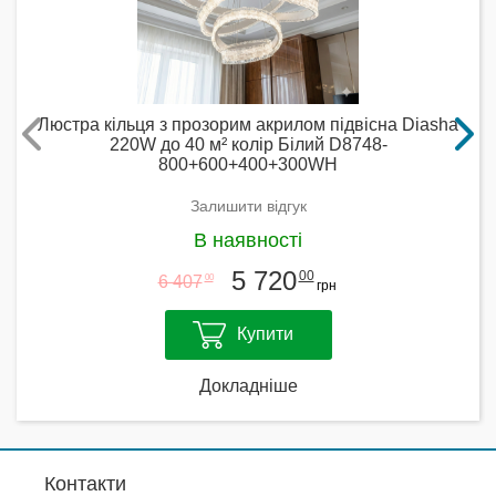
Люстра кільця з прозорим акрилом підвісна Diasha
220W до 40 м² колір Білий D8748-
800+600+400+300WH
Залишити відгук
В наявності
5 720
00
6 407
00
грн
Купити
Докладніше
Контакти