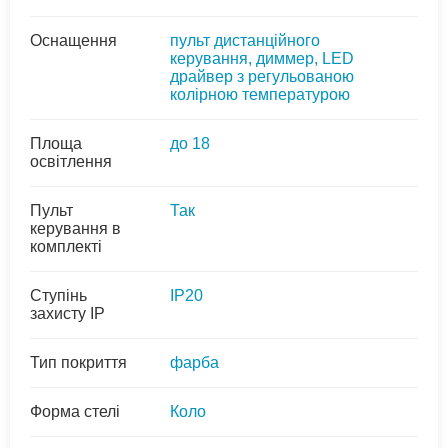
Оснащення
пульт дистанційного
керування, диммер, LED
драйвер з регульованою
колірною температурою
Площа
до 18
освітлення
Пульт
Так
керування в
комплекті
Ступінь
IP20
захисту IP
Тип покриття
фарба
Форма стелі
Коло