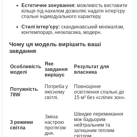
Естетичне зонування:
можливість виставити
кільця під нахилом дозволяє надати інтер'єру
спальні індивідуального характеру.
Стилі інтер'єру:
скандинавський мінімалізм,
контемпорарі, неокласика, модерн.
Чому ця модель вирішить ваші
завдання
Яке
Особливість
Результат для
завдання
моделі
власника
вирішує
Потреба у
Повноцінне
Потужність
якісному
освітлення спальні до
78W
світлі.
15 м² без «сліпих зон».
Швидке перемикання
Зміна
між бадьорим
3 режими
настрою
нейтральним та
світла
протягом
затишним теплим
дня.
світлом.