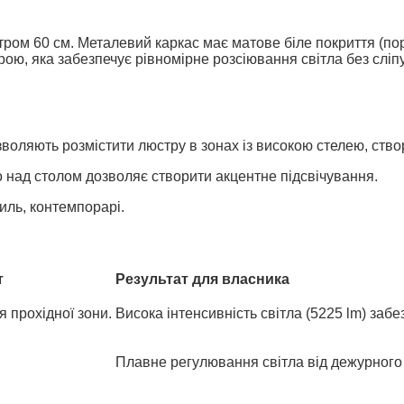
етром 60 см. Металевий каркас має матове біле покриття (п
ою, яка забезпечує рівномірне розсіювання світла без сліп
зволяють розмістити люстру в зонах із високою стелею, ство
 над столом дозволяє створити акцентне підсвічування.
иль, контемпорарі.
т
Результат для власника
я прохідної зони.
Висока інтенсивність світла (5225 lm) забе
Плавне регулювання світла від дежурного