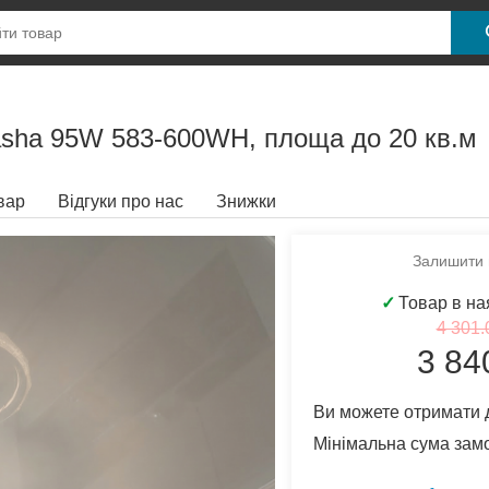
asha 95W 583-600WH, площа до 20 кв.м
вар
Відгуки про нас
Знижки
Залишити в
✓
Товар в на
4 301.
3 84
Ви можете отримати 
Мінімальна сума зам