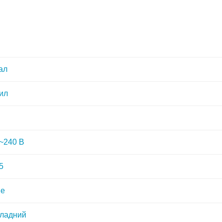
ал
ил
~240 В
5
ве
ладний