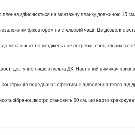
Кріплення здійснюється на монтажну планку довжиною 15 см
залежним фіксатором на стельовій чаші. Це дозволяє встано
 до механічних пошкоджень і не потребує спеціальних засоб
ості доступне лише з пульта ДК. Настінний вимикач призн
 Конструкція передбачає ефективне відведення тепла від др
сота зібраної люстри становить 50 см, що варто враховуват