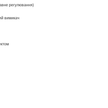
лавне регулювання)
ний вимикач
ектом