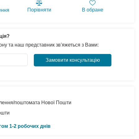
Порівняти
В обране
ення
ція?
ну та наш представник зв'яжеться з Вами:
Замовити консультацію
ділення/поштомата Нової Пошти
ошти
гом 1-2 робочих днів