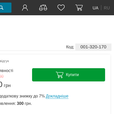
UA
RU
001-320-170
Код:
ідгук
явності
Купити
00
0
грн
додаткову знижку до 7%
Докладніше
овлення:
300
грн.