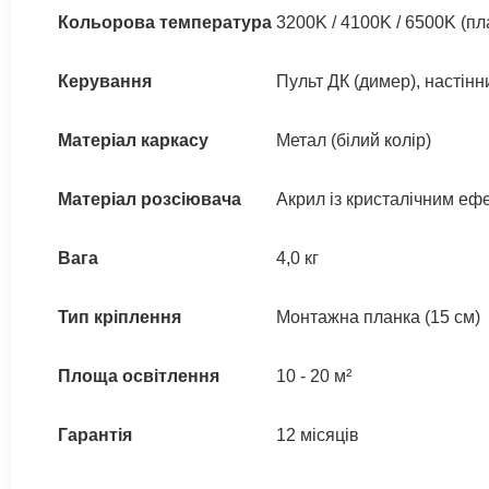
Кольорова температура
3200K / 4100K / 6500K (п
Керування
Пульт ДК (димер), настін
Матеріал каркасу
Метал (білий колір)
Матеріал розсіювача
Акрил із кристалічним еф
Вага
4,0 кг
Тип кріплення
Монтажна планка (15 см)
Площа освітлення
10 - 20 м²
Гарантія
12 місяців