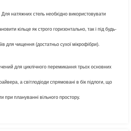
. Для натяжних стель необхідно використовувати
вити кільце як строго горизонтально, так і під будь-
ів для чищення (достатньо сухої мікрофібри).
ачений для циклічного перемикання трьох основних
айвера, а світлодіоди спрямовані в бік підлоги, що
и при плануванні вільного простору.