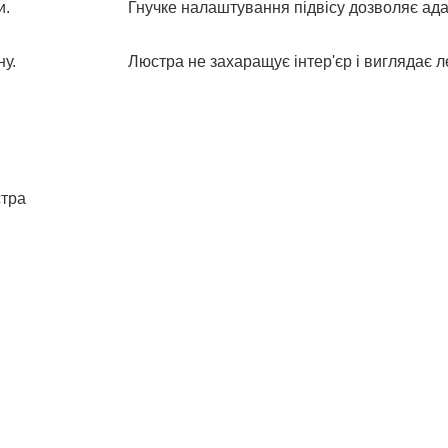
и.
Гнучке налаштування підвісу дозволяє ада
у.
Люстра не захаращує інтер'єр і виглядає л
стра