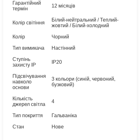
Гарантійний
12 місяців
термін
Білий-нейтральний / Теплий-
Колір світіння
жовтий / Білий-холодний
Колір
Чорний
Тип вимикача
Настінний
Ступінь
IP20
захисту IP
Підсвічування
3 кольори (синій, червоний,
навколо
бузковий)
основи
Кількість
4
джерел світла
Тип покриття
Гальваніка
Стан
Нове