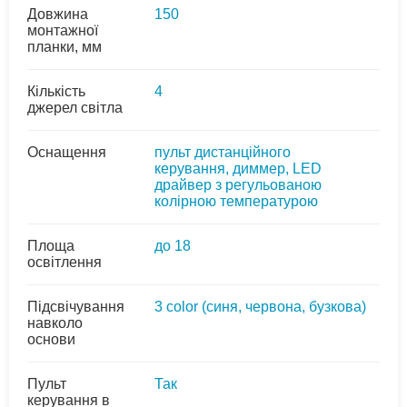
Довжина
150
монтажної
планки, мм
Кількість
4
джерел світла
Оснащення
пульт дистанційного
керування, диммер, LED
драйвер з регульованою
колірною температурою
Площа
до 18
освітлення
Підсвічування
3 colоr (синя, червона, бузкова)
навколо
основи
Пульт
Так
керування в