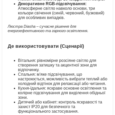
Декоративне RGB-підсвічування:
Атмосферне світло навколо основи, три
кольори свічення (синій, червоний, бузковий)
для особливих випадків.
Люстра Diasha – сучасне рішення для
енергоефективного та гарного освітлення.
Де використовувати (Сценарії)
Вітальня: рівномірне розсіяне світло для
створення затишку та акцентної зони для
відпочинку.
Спальня: м'яке підсвічування, що
настроюється, можливість вибрати теплий або
холодний відтінок для релаксації або читання.
Кухня-їдальня: яскраве основне освітлення та
колірне підсвічування для виділення обідньої
зони.
Дитячий або кабінет: контроль яскравості та
захист IP20 для безпечного та
функціонального застосування.