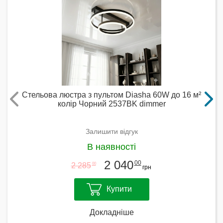
Стельова люстра з пультом Diasha 60W до 16 м²
колір Чорний 2537BK dimmer
Залишити відгук
В наявності
2 040
00
2 285
00
грн
Купити
Докладніше