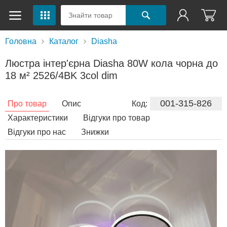
Головна
Каталог
Diasha
Люстра інтер'єрна Diasha 80W кола чорна до
18 м² 2526/4BK 3col dim
001-315-826
Про товар
Опис
Код:
Характеристики
Відгуки про товар
Відгуки про нас
Знижки