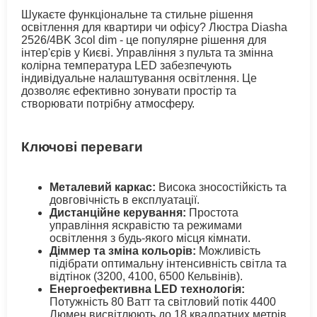
Шукаєте функціональне та стильне рішення
освітлення для квартири чи офісу? Люстра Diasha
2526/4BK 3col dim - це популярне рішення для
інтер'єрів у Києві. Управління з пульта та змінна
колірна температура LED забезпечують
індивідуальне налаштування освітлення. Це
дозволяє ефективно зонувати простір та
створювати потрібну атмосферу.
Ключові переваги
Металевий каркас:
Висока зносостійкість та
довговічність в експлуатації.
Дистанційне керування:
Простота
управління яскравістю та режимами
освітлення з будь-якого місця кімнати.
Діммер та зміна кольорів:
Можливість
підібрати оптимальну інтенсивність світла та
відтінок (3200, 4100, 6500 Кельвінів).
Енергоефективна LED технологія:
Потужність 80 Ватт та світловий потік 4400
Люмен висвітлюють до 18 квадратних метрів.