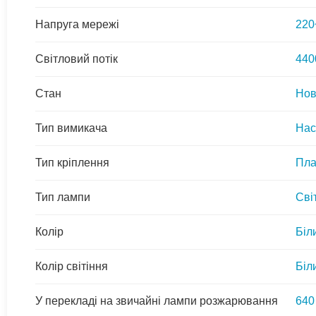
Напруга мережі
220
Світловий потік
440
Стан
Но
Тип вимикача
Нас
Тип кріплення
Пла
Тип лампи
Сві
Колір
Біл
Колір світіння
Біл
У перекладі на звичайні лампи розжарювання
640