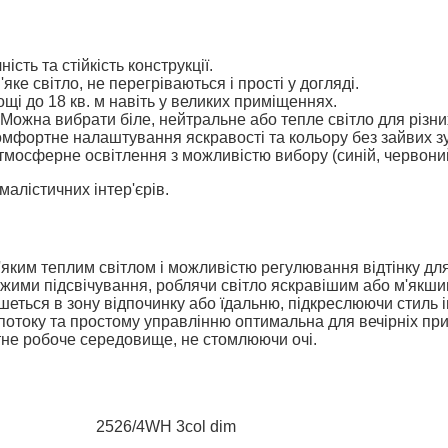
ість та стійкість конструкції.
ке світло, не перегріваються і прості у догляді.
і до 18 кв. м навіть у великих приміщеннях.
Можна вибрати біле, нейтральне або тепле світло для різн
мфортне налаштування яскравості та кольору без зайвих з
мосферне освітлення з можливістю вибору (синій, червоний
малістичних інтер'єрів.
ким теплим світлом і можливістю регулювання відтінку для
жими підсвічування, роблячи світло яскравішим або м'якшим
еться в зону відпочинку або їдальню, підкреслюючи стиль ін
потоку та простому управлінню оптимальна для вечірніх прий
тне робоче середовище, не стомлюючи очі.
2526/4WH 3col dim