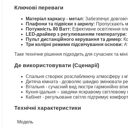
Ключові переваги
Матеріал каркасу - метал:
Забезпечує довговічн
Плафони та підвіски з акрилу:
Пропускають м'я
Потужність 80 Ватт:
Ефективне освітлення площ
LED-драйвер з регулюванням температури:
Пульт дистанційного керування та димер:
Ко
Три колірні режими підсвічування основи:
Ат
Таке технічне рішення підходить для сучасних та міні
Де використовувати (Сценарії)
Спальня створює розслаблюючу атмосферу з м'я
Дитяча кімната - дозволяє швидко змінювати ре
Вітальня - сучасний вид люстри гармонійно впиш
Кухня-їдальня – завдяки яскравому світловому 
Кабінет - регульоване світло підтримує комфор
Технічні характеристики
Модель