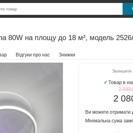
sha 80W на площу до 18 м², модель 2526
вар
Відгуки про нас
Знижки
Залишити в
✓
Товар в на
2 330.
2 08
Ви можете отримати 
Мінімальна сума зам