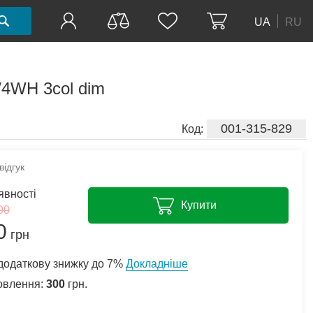
UA
RU
/4WH 3col dim
001-315-829
Код:
ідгук
явності
Купити
00
0
грн
додаткову знижку до 7%
Докладніше
овлення:
300
грн.