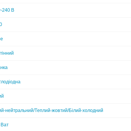
~240 В
0
ве
тінний
нка
тлодіодна
ий
ий-нейтральний/Теплий-жовтий/Білий-холодний
 Ват