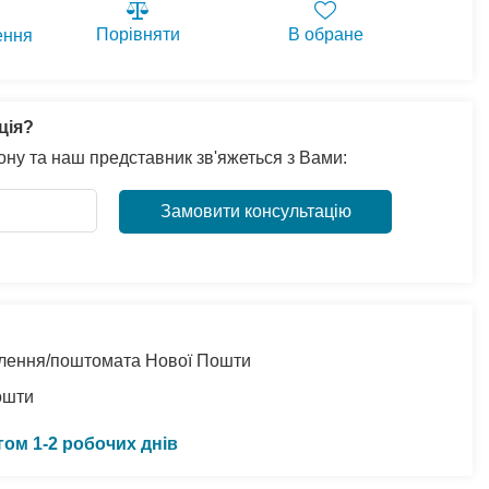
Порівняти
В обране
ення
ція?
ну та наш представник зв'яжеться з Вами:
Замовити консультацію
ділення/поштомата Нової Пошти
ошти
гом 1-2 робочих днів