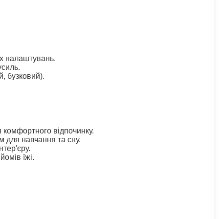
их налаштувань.
усиль.
, бузковий).
 комфортного відпочинку.
 для навчання та сну.
тер'єру.
омів їжі.