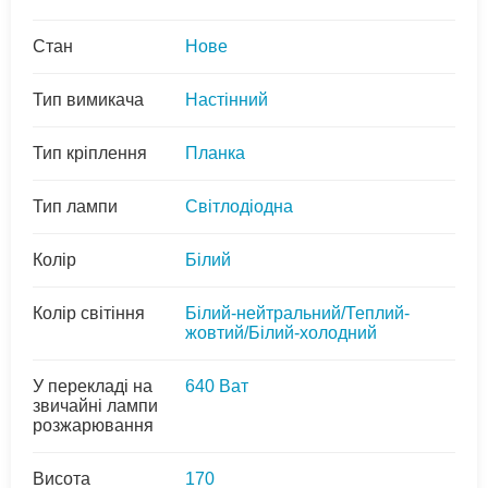
Стан
Нове
Тип вимикача
Настінний
Тип кріплення
Планка
Тип лампи
Світлодіодна
Колір
Білий
Колір світіння
Білий-нейтральний/Теплий-
жовтий/Білий-холодний
У перекладі на
640 Ват
звичайні лампи
розжарювання
Висота
170