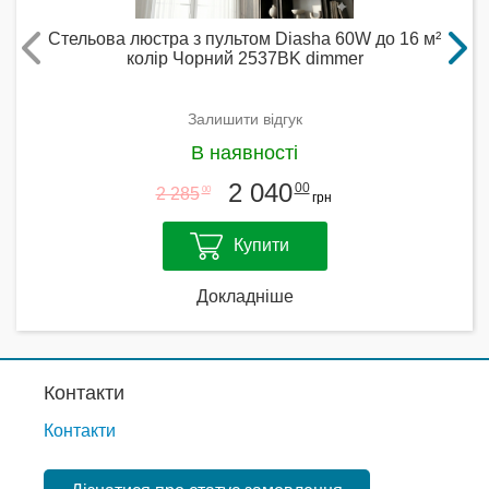
Стельова люстра з пультом Diasha 60W до 16 м²
колір Чорний 2537BK dimmer
Залишити відгук
В наявності
2 040
00
2 285
00
грн
Купити
Докладніше
Контакти
Контакти