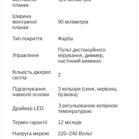
планки
Ширина
монтажної
90 міліметрів
планки
Тип покриття
Фарба
Пульт дистанційного
Управління
керування, диммер,
настінний вимикач
Кількість джерел
2
світла
Підсвічування
3 кольори (синя, червона,
навколо основи
бузкова)
З регульованою колірною
Драйвер LED
температурою
Термін гарантії
12 місяців
Напруга мережі
220–240 Вольт