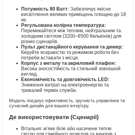
Потужність 80 Ватт:
Забезпечує якісне
висвітлення великих приміщень площею до 18
кв.
Регульована колірна температура:
Перемикайтеся між теплим, нейтральним та
холодним світлом (3200–6500 Кельвінів) для
різних сценаріїв.
Пульт дистанційного керування та димер:
Керуйте яскравістю та режимом роботи без
потреби вставати з місця.
Корпус з металу та акриловий плафон:
Висока зносостійкість та стильний зовнішній
вигляд.
Економічність та довговічність LED:
Зниження витрат на електроенергію та
тривалий термін служби.
Модель поєднує ефективність, зручність управління та
сучасний дизайн для вашого інтер'єру.
Де використовувати (Сценарії)
Вітальня: м'яке біле або насичене тепле
світло для сімейного дозвілля та вечорів з