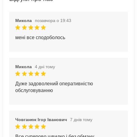
Микола
позавчора о 19:43
мені все сподоболось
Микола
4 дні тому
Дуже задоволений оперативністю
обслуговуванню
Човганюк Ігор Іванович
7 днів тому
Все суперово,швидко і без обману