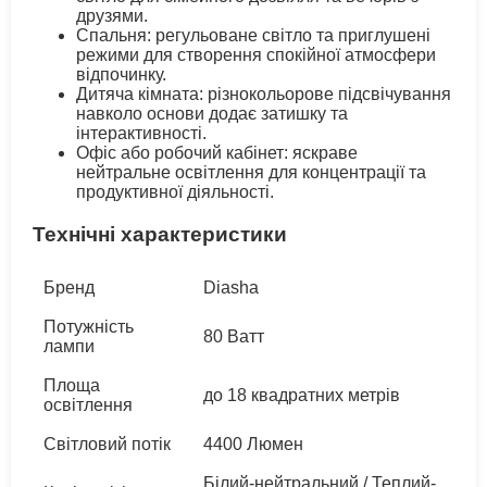
друзями.
Спальня: регульоване світло та приглушені
режими для створення спокійної атмосфери
відпочинку.
Дитяча кімната: різнокольорове підсвічування
навколо основи додає затишку та
інтерактивності.
Офіс або робочий кабінет: яскраве
нейтральне освітлення для концентрації та
продуктивної діяльності.
Технічні характеристики
Бренд
Diasha
Потужність
80 Ватт
лампи
Площа
до 18 квадратних метрів
освітлення
Світловий потік
4400 Люмен
Білий-нейтральний / Теплий-