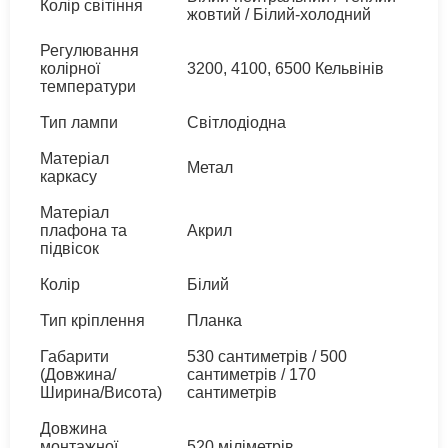
Колір світіння
жовтий / Білий-холодний
Регулювання
колірної
3200, 4100, 6500 Кельвінів
температури
Тип лампи
Світлодіодна
Матеріал
Метал
каркасу
Матеріал
плафона та
Акрил
підвісок
Колір
Білий
Тип кріплення
Планка
Габарити
530 сантиметрів / 500
(Довжина/
сантиметрів / 170
Ширина/Висота)
сантиметрів
Довжина
монтажної
520 міліметрів