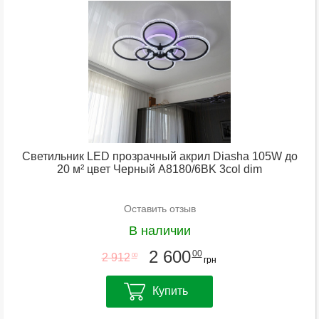
Светильник LED прозрачный акрил Diasha 105W до
20 м² цвет Чeрный A8180/6BK 3col dim
Оставить отзыв
В наличии
2 600
00
2 912
00
грн
Купить