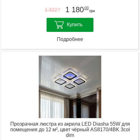
1 180
00
1 322
00
грн
Купить
Подробнее
Прозрачная люстра из акрила LED Diasha 55W для
помещения до 12 м², цвет чёрный AS8170/4BK 3col
dim