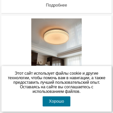
Подробнее
Этот сайт использует файлы cookie и другие
Светодиодная люстра в спальню смарт Diasha 80W
технологии, чтобы помочь вам в навигации, а также
до 18 м² цвет Белый DB-8311/500RGB
предоставить лучший пользовательский опыт.
Оставаясь на сайте вы соглашаетесь с
использованием файлов.
Оставить отзыв
В наличии
Хорошо
1 540
00
1 725
00
грн