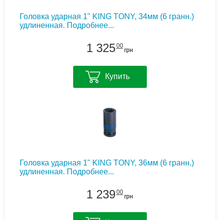
Головка ударная 1" KING TONY, 34мм (6 гранн.)
удлиненная.
Подробнее...
1 325
00
грн
Купить
Головка ударная 1" KING TONY, 36мм (6 гранн.)
удлиненная.
Подробнее...
1 239
00
грн