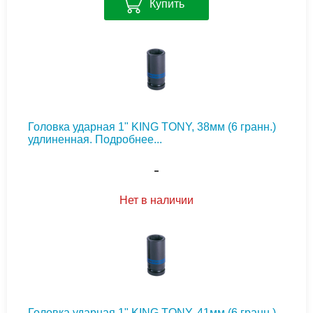
Купить
Головка ударная 1" KING TONY, 38мм (6 гранн.)
удлиненная.
Подробнее...
-
Нет в наличии
Головка ударная 1" KING TONY, 41мм (6 гранн.)