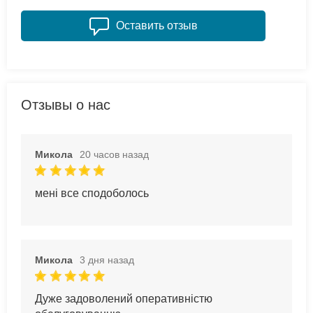
Оставить отзыв
Отзывы о нас
Микола
20 часов назад
мені все сподоболось
Микола
3 дня назад
Дуже задоволений оперативністю