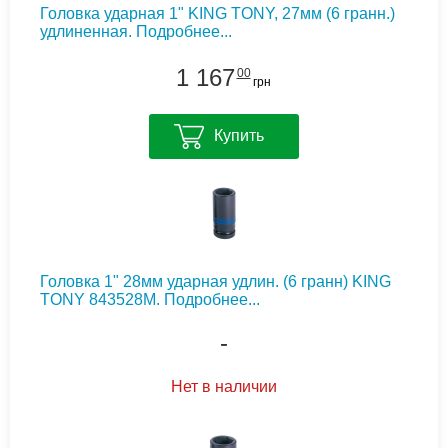
Головка ударная 1" KING TONY, 27мм (6 гранн.)
удлиненная.
Подробнее...
1 167
00
грн
Купить
Головка 1" 28мм ударная удлин. (6 гранн) KING
TONY 843528M.
Подробнее...
-
Нет в наличии