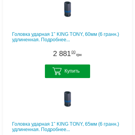
Головка ударная 1" KING TONY, 60мм (6 гранн.)
удлиненная.
Подробнее...
2 881
00
грн
Купить
Головка ударная 1" KING TONY, 65мм (6 гранн.)
удлиненная.
Подробнее...