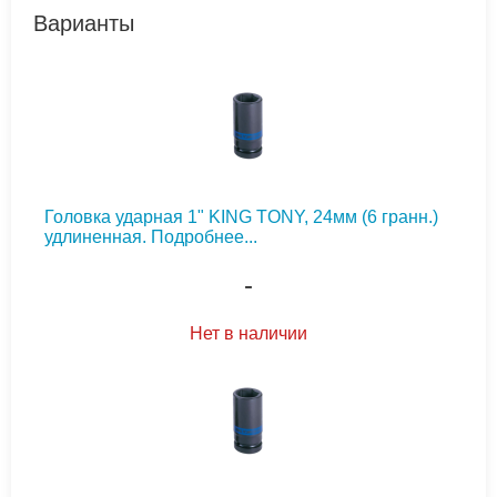
Варианты
Головка ударная 1" KING TONY, 24мм (6 гранн.)
удлиненная.
Подробнее...
-
Нет в наличии