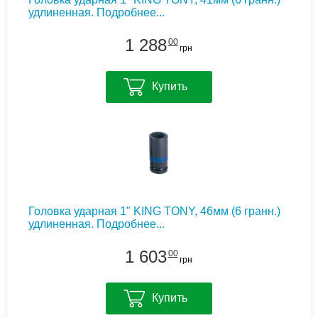
удлиненная.
Подробнее...
1 288
00
грн
Купить
Головка ударная 1" KING TONY, 46мм (6 гранн.)
удлиненная.
Подробнее...
1 603
00
грн
Купить