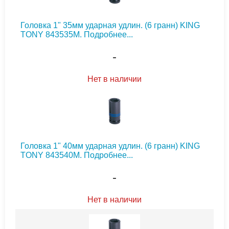
Головка 1" 35мм ударная удлин. (6 гранн) KING
TONY 843535M.
Подробнее...
-
Нет в наличии
Головка 1" 40мм ударная удлин. (6 гранн) KING
TONY 843540M.
Подробнее...
-
Нет в наличии