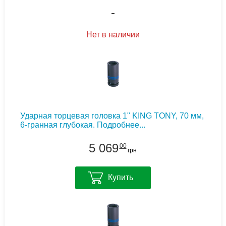
-
Нет в наличии
Ударная торцевая головка 1" KING TONY, 70 мм,
6-гранная глубокая.
Подробнее...
5 069
00
грн
Купить