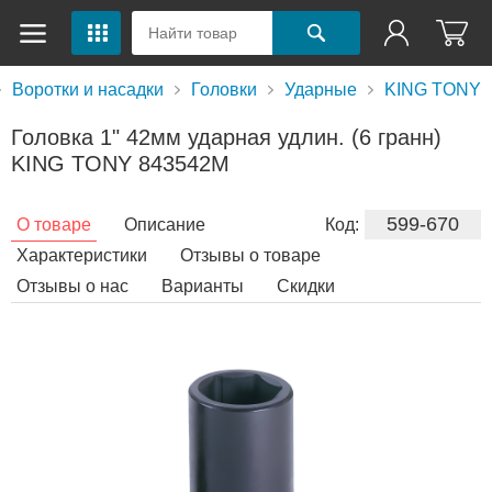
Воротки и насадки
Головки
Ударные
KING TONY
Головка 1" 42мм ударная удлин. (6 гранн)
KING TONY 843542M
599-670
О товаре
Описание
Код:
Характеристики
Отзывы о товаре
Отзывы о нас
Варианты
Скидки