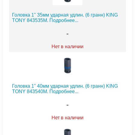
Головка 1" 35мм ударная удлин. (6 гранн) KING
TONY 843535M.
Подробнее...
-
Нет в наличии
Головка 1" 40мм ударная удлин. (6 гранн) KING
TONY 843540M.
Подробнее...
-
Нет в наличии