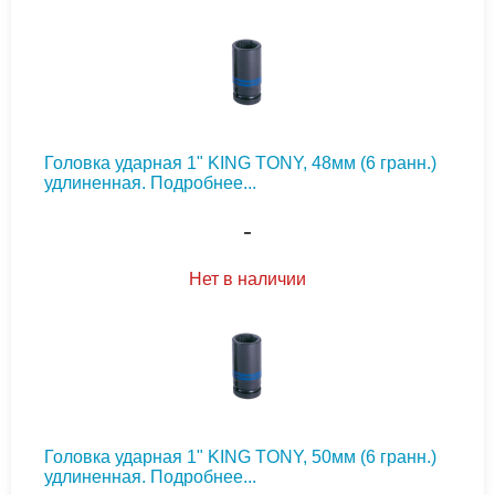
Головка ударная 1" KING TONY, 48мм (6 гранн.)
удлиненная.
Подробнее...
-
Нет в наличии
Головка ударная 1" KING TONY, 50мм (6 гранн.)
удлиненная.
Подробнее...