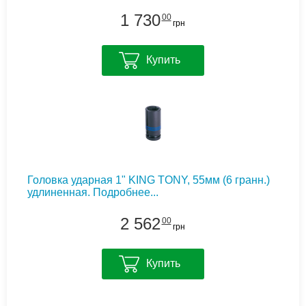
1 730
00
грн
Купить
Головка ударная 1" KING TONY, 55мм (6 гранн.)
удлиненная.
Подробнее...
2 562
00
грн
Купить