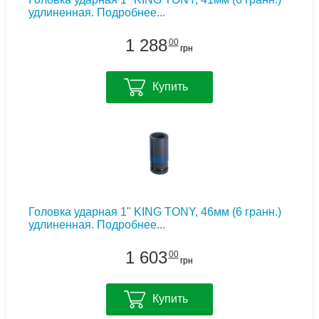
удлиненная.
Подробнее...
1 288
00
грн
Купить
Головка ударная 1" KING TONY, 46мм (6 гранн.)
удлиненная.
Подробнее...
1 603
00
грн
Купить