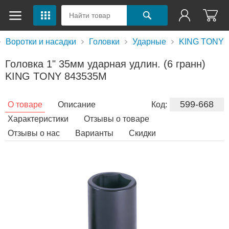
Воротки и насадки
Головки
Ударные
KING TONY
Головка 1" 35мм ударная удлин. (6 гранн)
KING TONY 843535M
599-668
О товаре
Описание
Код:
Характеристики
Отзывы о товаре
Отзывы о нас
Варианты
Скидки