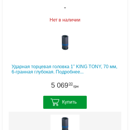
-
Нет в наличии
Ударная торцевая головка 1" KING TONY, 70 мм,
6-гранная глубокая.
Подробнее...
5 069
00
грн
Купить