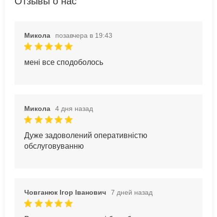
Отзывы о нас
Микола
позавчера в 19:43
мені все сподоболось
Микола
4 дня назад
Дуже задоволений оперативністю
обслуговуванню
Човганюк Ігор Іванович
7 дней назад