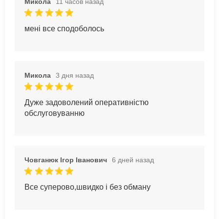
Микола
11 часов назад
мені все сподоболось
Микола
3 дня назад
Дуже задоволений оперативністю
обслуговуванню
Човганюк Ігор Іванович
6 дней назад
Все суперово,швидко і без обману