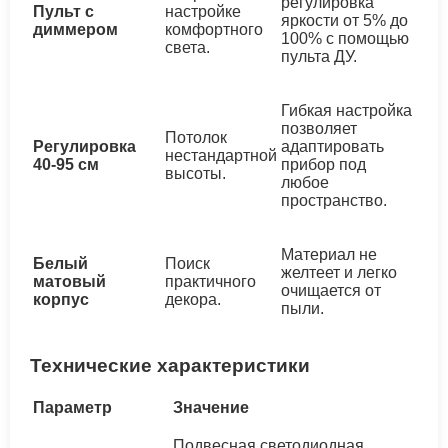
регулировка
Пульт с
настройке
яркости от 5% до
диммером
комфортного
100% с помощью
света.
пульта ДУ.
Гибкая настройка
позволяет
Потолок
Регулировка
адаптировать
нестандартной
40-95 см
прибор под
высоты.
любое
пространство.
Материал не
Белый
Поиск
желтеет и легко
матовый
практичного
очищается от
корпус
декора.
пыли.
Технические характеристики
Параметр
Значение
Подвесная светодиодная