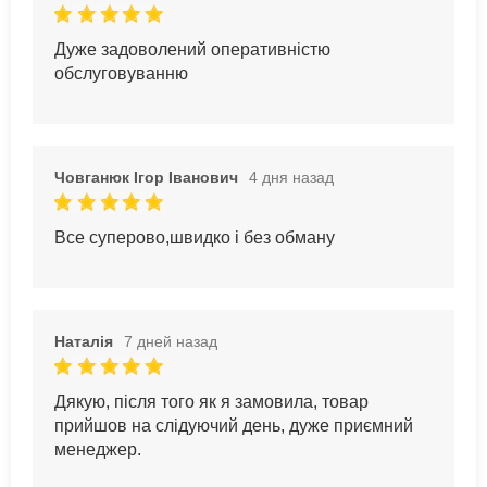
Дуже задоволений оперативністю
обслуговуванню
Човганюк Ігор Іванович
4 дня назад
Все суперово,швидко і без обману
Наталія
7 дней назад
Дякую, після того як я замовила, товар
прийшов на слідуючий день, дуже приємний
менеджер.