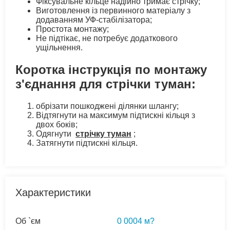
Фіксувальне кільце надійно тримає стрічку;
Виготовлення із первинного матеріалу з
додаванням УФ-стабілізатора;
Простота монтажу;
Не підтікає, не потребує додаткового
ущільнення.
Коротка інструкція по монтажу
з'єднання для стрічки туман:
обрізати пошкоджені ділянки шлангу;
Відтягнути на максимум підтискні кільця з
двох боків;
Одягнути
стрічку туман
;
Затягнути підтискні кільця.
Характеристики
Об `єм
0 0004 м?