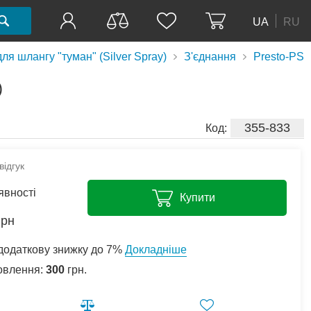
UA
RU
для шлангу "туман" (Silver Spray)
З'єднання
Presto-PS
)
355-833
Код:
ідгук
явності
Купити
грн
додаткову знижку до 7%
Докладніше
овлення:
300
грн.