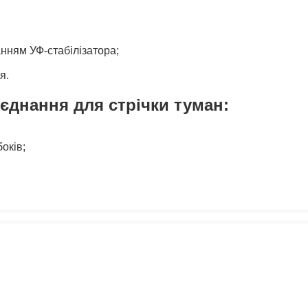
нням УФ-стабілізатора;
я.
'єднання для стрічки туман:
оків;