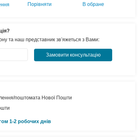
Порівняти
В обране
ення
ція?
ну та наш представник зв'яжеться з Вами:
Замовити консультацію
ділення/поштомата Нової Пошти
ошти
гом 1-2 робочих днів