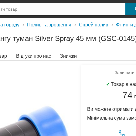
та городу
Полив та зрошення
Спрей полив
Фітинги 
нгу туман Silver Spray 45 мм (GSC-0145
вар
Відгуки про нас
Знижки
Залишити в
✓
Товар в на
74
Ви можете отримати 
Мінімальна сума зам