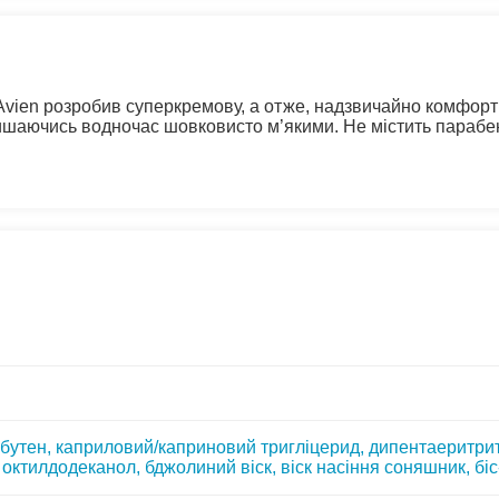
 Avien розробив суперкремову, а отже, надзвичайно комфор
лишаючись водночас шовковисто м’якими. Не містить парабені
обутен, каприловий/каприновий тригліцерид, дипентаеритрит
, октилдодеканол, бджолиний віск, віск насіння соняшник, бі