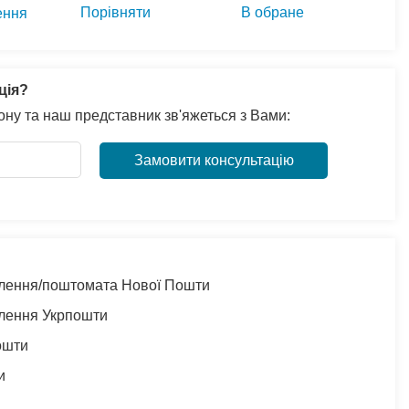
Порівняти
В обране
ення
ція?
ну та наш представник зв'яжеться з Вами:
Замовити консультацію
ділення/поштомата Нової Пошти
ілення Укрпошти
ошти
и