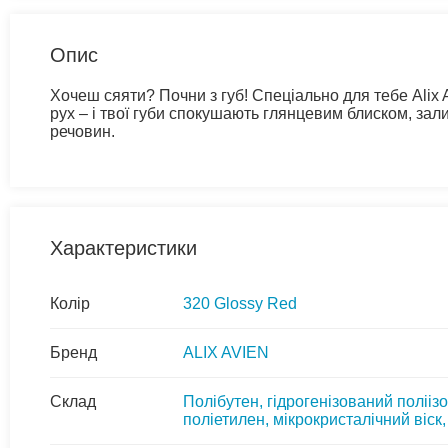
Опис
Хочеш сяяти? Почни з губ! Спеціально для тебе Alix
рух – і твої губи спокушають глянцевим блиском, за
речовин.
Характеристики
Колір
320 Glossy Red
Бренд
ALIX AVIEN
Склад
Полібутен, гідрогенізований полііз
поліетилен, мікрокристалічний віск