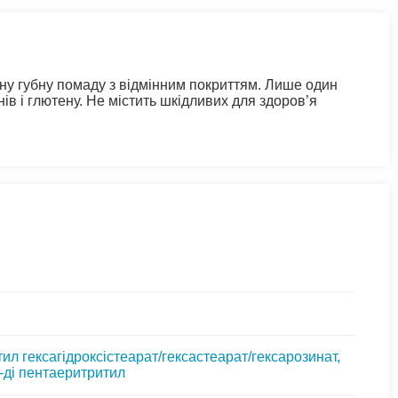
тну губну помаду з відмінним покриттям. Лише один
в і глютену. Не містить шкідливих для здоров’я
ил гексагідроксістеарат/гексастеарат/гексарозинат,
с-ді пентаеритритил