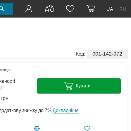
UA
RU
001-142-972
Код:
ідгук
явності
Купити
0
грн
додаткову знижку до 7%
Докладніше