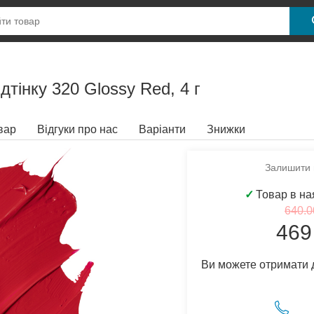
дтінку 320 Glossy Red, 4 г
вар
Відгуки про нас
Варіанти
Знижки
Залишити в
✓
Товар в на
640.0
469
Ви можете отримати 