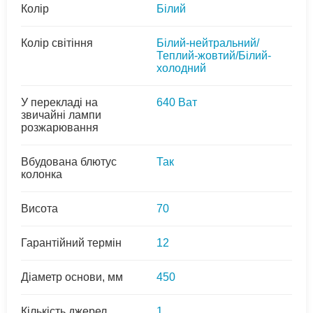
Колір
Білий
Колір світіння
Білий-нейтральний/
Теплий-жовтий/Білий-
холодний
У перекладі на
640 Ват
звичайні лампи
розжарювання
Вбудована блютус
Так
колонка
Висота
70
Гарантійний термін
12
Діаметр основи, мм
450
Кількість джерел
1