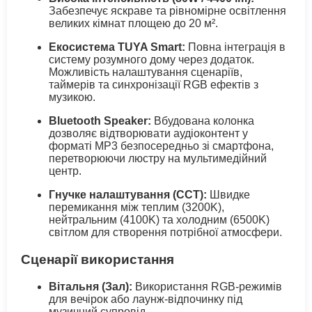
Забезпечує яскраве та рівномірне освітлення
великих кімнат площею до 20 м².
Екосистема TUYA Smart:
Повна інтеграція в
систему розумного дому через додаток.
Можливість налаштування сценаріїв,
таймерів та синхронізації RGB ефектів з
музикою.
Bluetooth Speaker:
Вбудована колонка
дозволяє відтворювати аудіоконтент у
форматі MP3 безпосередньо зі смартфона,
перетворюючи люстру на мультимедійний
центр.
Гнучке налаштування (CCT):
Швидке
перемикання між теплим (3200K),
нейтральним (4100K) та холодним (6500K)
світлом для створення потрібної атмосфери.
Сценарії використання
Вітальня (Зал):
Використання RGB-режимів
для вечірок або лаунж-відпочинку під
музичний супровід.