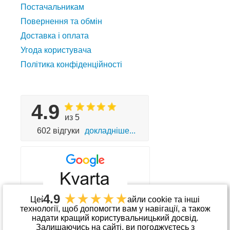
Постачальникам
Повернення та обмін
Доставка і оплата
Угода користувача
Політика конфіденційності
4.9
из 5
602 відгуки
докладніше...
4.9
Цей сайт використовує файли cookie та інші
технології, щоб допомогти вам у навігації, а також
надати кращий користувальницький досвід.
Приймаємо до оплати
Залишаючись на сайті, ви погоджуєтесь з