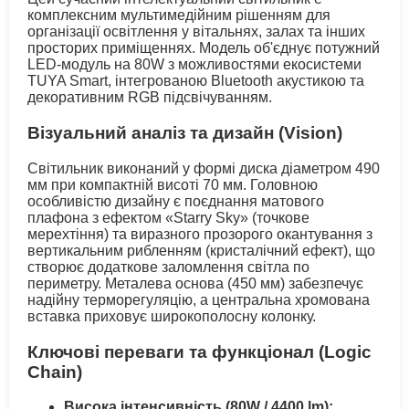
комплексним мультимедійним рішенням для
організації освітлення у вітальнях, залах та інших
просторих приміщеннях. Модель об'єднує потужний
LED-модуль на 80W з можливостями екосистеми
TUYA Smart, інтегрованою Bluetooth акустикою та
декоративним RGB підсвічуванням.
Візуальний аналіз та дизайн (Vision)
Світильник виконаний у формі диска діаметром 490
мм при компактній висоті 70 мм. Головною
особливістю дизайну є поєднання матового
плафона з ефектом «Starry Sky» (точкове
мерехтіння) та виразного прозорого окантування з
вертикальним рибленням (кристалічний ефект), що
створює додаткове заломлення світла по
периметру. Металева основа (450 мм) забезпечує
надійну терморегуляцію, а центральна хромована
вставка приховує широкополосну колонку.
Ключові переваги та функціонал (Logic
Chain)
Висока інтенсивність (80W / 4400 lm):