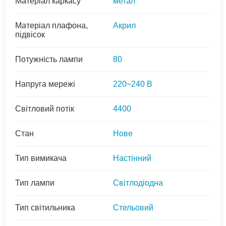
Матеріал каркасу
метал
Матеріал плафона,
Акрил
підвісок
Потужність лампи
80
Напруга мережі
220~240 В
Світловий потік
4400
Стан
Нове
Тип вимикача
Настінний
Тип лампи
Світлодіодна
Тип світильника
Стельовий