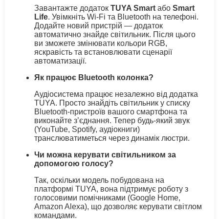
Завантажте додаток
TUYA Smart
або
Smart
Life
. Увімкніть Wi-Fi та Bluetooth на телефоні.
Додайте новий пристрій — додаток
автоматично знайде світильник. Після цього
ви зможете змінювати кольори RGB,
яскравість та встановлювати сценарії
автоматизації.
Як працює Bluetooth колонка?
Аудіосистема працює незалежно від додатка
TUYA. Просто знайдіть світильник у списку
Bluetooth-пристроїв вашого смартфона та
виконайте з’єднання. Тепер будь-який звук
(YouTube, Spotify, аудіокниги)
транслюватиметься через динамік люстри.
Чи можна керувати світильником за
допомогою голосу?
Так, оскільки модель побудована на
платформі TUYA, вона підтримує роботу з
голосовими помічниками (Google Home,
Amazon Alexa), що дозволяє керувати світлом
командами.