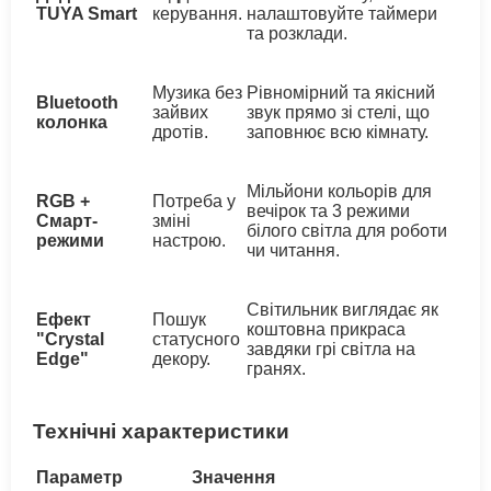
TUYA Smart
керування.
налаштовуйте таймери
та розклади.
Музика без
Рівномірний та якісний
Bluetooth
зайвих
звук прямо зі стелі, що
колонка
дротів.
заповнює всю кімнату.
Мільйони кольорів для
RGB +
Потреба у
вечірок та 3 режими
Смарт-
зміні
білого світла для роботи
режими
настрою.
чи читання.
Світильник виглядає як
Ефект
Пошук
коштовна прикраса
"Crystal
статусного
завдяки грі світла на
Edge"
декору.
гранях.
Технічні характеристики
Параметр
Значення