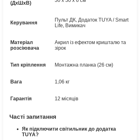
30 x 30 x 6 см
(ДхШхВ)
Пульт ДК, Додаток TUYA / Smart
Керування
Life, Вимикач
Матеріал
Акрил із ефектом кришталю та
розсіювача
зірок
Тип кріплення
Монтажна планка (26 см)
Вага
1,06 кг
Гарантія
12 місяців
Часті запитання
Як підключити світильник до додатка
TUYA?