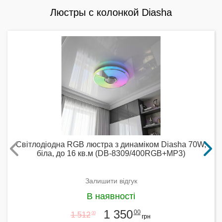
Люстры с колонкой Diasha
Світлодіодна RGB люстра з динаміком Diasha 70W,
біла, до 16 кв.м (DB-8309/400RGB+MP3)
Залишити відгук
В наявності
1 350
00
1 512
00
грн