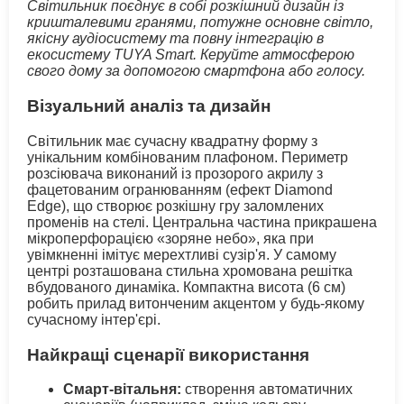
Світильник поєднує в собі розкішний дизайн із
кришталевими гранями, потужне основне світло,
якісну аудіосистему та повну інтеграцію в
екосистему TUYA Smart. Керуйте атмосферою
свого дому за допомогою смартфона або голосу.
Візуальний аналіз та дизайн
Світильник має сучасну квадратну форму з
унікальним комбінованим плафоном. Периметр
розсіювача виконаний із прозорого акрилу з
фацетованим огранюванням (ефект Diamond
Edge), що створює розкішну гру заломлених
променів на стелі. Центральна частина прикрашена
мікроперфорацією «зоряне небо», яка при
увімкненні імітує мерехтливі сузір'я. У самому
центрі розташована стильна хромована решітка
вбудованого динаміка. Компактна висота (6 см)
робить прилад витонченим акцентом у будь-якому
сучасному інтер'єрі.
Найкращі сценарії використання
Смарт-вітальня:
створення автоматичних