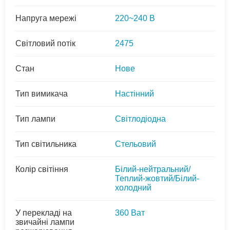
Напруга мережі
220~240 В
Світловий потік
2475
Стан
Нове
Тип вимикача
Настінний
Тип лампи
Світлодіодна
Тип світильника
Стельовий
Колір світіння
Білий-нейтральний/
Теплий-жовтий/Білий-
холодний
У перекладі на
360 Ват
звичайні лампи