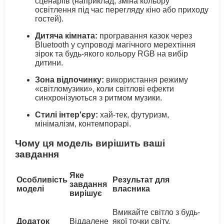
сценаріїв (наприклад, зміна кольору
освітлення під час перегляду кіно або приходу
гостей).
Дитяча кімната:
програвання казок через
Bluetooth у супроводі магічного мерехтіння
зірок та будь-якого кольору RGB на вибір
дитини.
Зона відпочинку:
використання режиму
«світломузики», коли світлові ефекти
синхронізуються з ритмом музики.
Стилі інтер'єру:
хай-тек, футуризм,
мінімалізм, контемпорарі.
Чому ця модель вирішить ваші
завдання
Яке
Особливість
Результат для
завдання
моделі
власника
вирішує
Вмикайте світло з будь-
Додаток
Віддалене
якої точки світу,