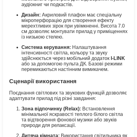
аудіокниг чи подкастів.
Дизайн:
Акриловий плафон має спеціальну
мікроперфорацію для створення ефекту
мерехтливих зірок при увімкненні. Висота 7.0
см дозволяє монтувати прилад у приміщеннях
із низькою стелею.
Система керування:
Налаштування
інтенсивності світла, кольору та звуку
здійснюється через мобільний додаток
I-LINK
або за допомогою пульта ДК. Базові режими
перемикаються настінним вимикачем.
Сценарії використання
Поєднання світлових та звукових функцій дозволяє
адаптувати прилад під різні завдання:
Зона відпочинку (Relax):
Встановлення
мінімальної яскравості теплого білого світла
та відтворення фонової музики або звуків
природи для релаксації.
Дитяча кімната:
Використання світильника як