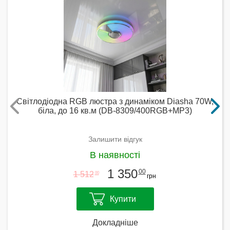
Світлодіодна RGB люстра з динаміком Diasha 70W,
біла, до 16 кв.м (DB-8309/400RGB+MP3)
Залишити відгук
В наявності
1 350
00
1 512
00
грн
Купити
Докладніше