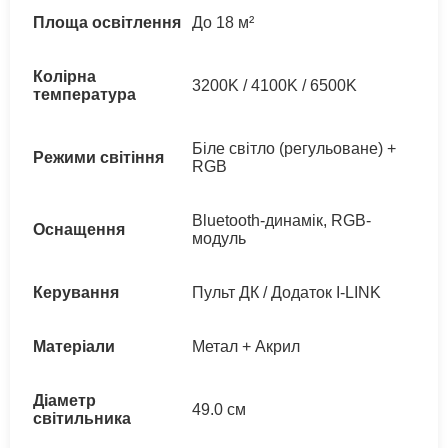
Площа освітлення
До 18 м²
Колірна
3200K / 4100K / 6500K
температура
Біле світло (регульоване) +
Режими світіння
RGB
Bluetooth-динамік, RGB-
Оснащення
модуль
Керування
Пульт ДК / Додаток I-LINK
Матеріали
Метал + Акрил
Діаметр
49.0 см
світильника