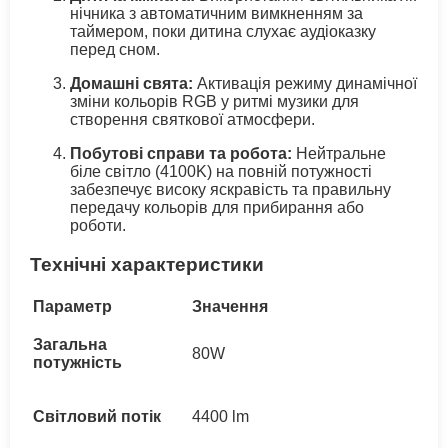
нічника з автоматичним вимкненням за
таймером, поки дитина слухає аудіоказку
перед сном.
Домашні свята:
Активація режиму динамічної
зміни кольорів RGB у ритмі музики для
створення святкової атмосфери.
Побутові справи та робота:
Нейтральне
біле світло (4100K) на повній потужності
забезпечує високу яскравість та правильну
передачу кольорів для прибирання або
роботи.
Технічні характеристики
Параметр
Значення
Загальна
80W
потужність
Світловий потік
4400 lm