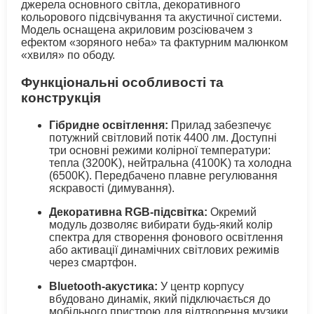
джерела основного світла, декоративного
кольорового підсвічування та акустичної системи.
Модель оснащена акриловим розсіювачем з
ефектом «зоряного неба» та фактурним малюнком
«хвиля» по ободу.
Функціональні особливості та
конструкція
Гібридне освітлення:
Прилад забезпечує
потужний світловий потік 4400 лм. Доступні
три основні режими колірної температури:
тепла (3200K), нейтральна (4100K) та холодна
(6500K). Передбачено плавне регулювання
яскравості (димування).
Декоративна RGB-підсвітка:
Окремий
модуль дозволяє вибирати будь-який колір
спектра для створення фонового освітлення
або активації динамічних світлових режимів
через смартфон.
Bluetooth-акустика:
У центр корпусу
вбудовано динамік, який підключається до
мобільного пристрою для відтворення музики,