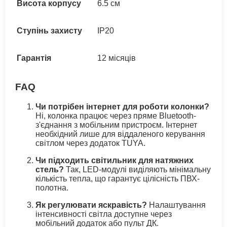
Висота корпусу
6.5 см
Ступінь захисту
IP20
Гарантія
12 місяців
FAQ
Чи потрібен інтернет для роботи колонки?
Ні, колонка працює через пряме Bluetooth-
з'єднання з мобільним пристроєм. Інтернет
необхідний лише для віддаленого керування
світлом через додаток TUYA.
Чи підходить світильник для натяжних
стель?
Так, LED-модулі виділяють мінімальну
кількість тепла, що гарантує цілісність ПВХ-
полотна.
Як регулювати яскравість?
Налаштування
інтенсивності світла доступне через
мобільний додаток або пульт ДК.