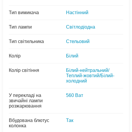
Тип вимикача
Настінний
Тип лампи
Світлодіодна
Тип світильника
Стельовий
Колір
Білий
Колір світіння
Білий-нейтральний/
Теплий-жовтий/Білий-
холодний
У перекладі на
560 Ват
звичайні лампи
розжарювання
Вбудована блютус
Так
колонка