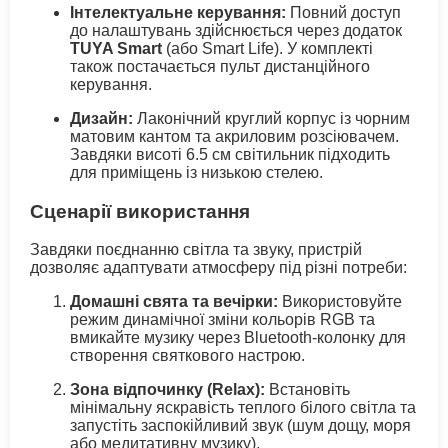
Інтелектуальне керування:
Повний доступ
до налаштувань здійснюється через додаток
TUYA Smart
(або Smart Life). У комплекті
також постачається пульт дистанційного
керування.
Дизайн:
Лаконічний круглий корпус із чорним
матовим кантом та акриловим розсіювачем.
Завдяки висоті 6.5 см світильник підходить
для приміщень із низькою стелею.
Сценарії використання
Завдяки поєднанню світла та звуку, пристрій
дозволяє адаптувати атмосферу під різні потреби:
Домашні свята та вечірки:
Використовуйте
режим динамічної зміни кольорів RGB та
вмикайте музику через Bluetooth-колонку для
створення святкового настрою.
Зона відпочинку (Relax):
Встановіть
мінімальну яскравість теплого білого світла та
запустіть заспокійливий звук (шум дощу, моря
або медитативну музику).