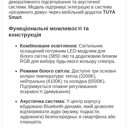
декоративного підсвічування та акустичної
системи. Модель підтримує інтеграцію в систему
«розумного дому» через мобільний додаток
TUYA
Smart
.
Функціональні можливості та
конструкція
Комбіноване освітлення:
Світильник
оснащений потужним LED-модулем для
білого світла (3850 лм) та додатковим блоком
RGB для вибору будь-якого кольору спектра.
Режими білого світла:
Доступні три основні
колірні температури: тепла (3200K),
нейтральна (4100K) та холодна (6500K).
Підтримується плавне регулювання
яскравості (димування).
Акустична система:
У центр корпусу
вбудовано Bluetooth-динамік, який дозволяє
відтворювати аудіо (музику, подкасти,
аудіокниги) безпосередньо зі смартфона або
планшета.