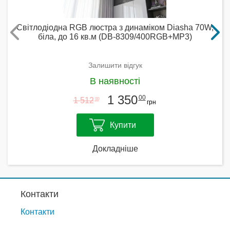
Світлодіодна RGB люстра з динаміком Diasha 70W,
біла, до 16 кв.м (DB-8309/400RGB+MP3)
Залишити відгук
В наявності
1 350
00
1 512
00
грн
Купити
Докладніше
Контакти
Контакти