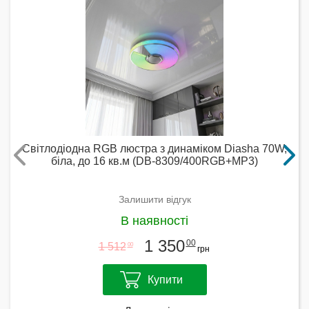
Світлодіодна RGB люстра з динаміком Diasha 70W,
біла, до 16 кв.м (DB-8309/400RGB+MP3)
Залишити відгук
В наявності
1 350
00
1 512
00
грн
Купити