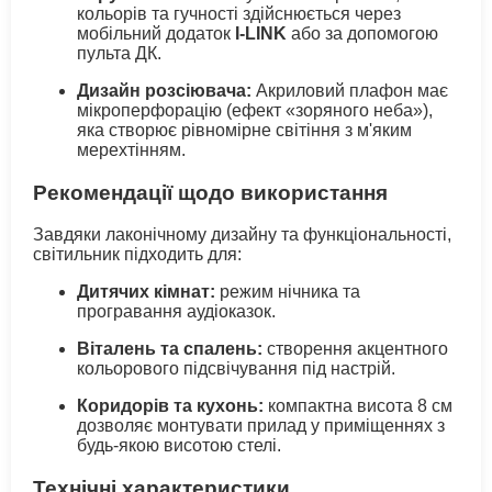
кольорів та гучності здійснюється через
мобільний додаток
I-LINK
або за допомогою
пульта ДК.
Дизайн розсіювача:
Акриловий плафон має
мікроперфорацію (ефект «зоряного неба»),
яка створює рівномірне світіння з м'яким
мерехтінням.
Рекомендації щодо використання
Завдяки лаконічному дизайну та функціональності,
світильник підходить для:
Дитячих кімнат:
режим нічника та
програвання аудіоказок.
Віталень та спалень:
створення акцентного
кольорового підсвічування під настрій.
Коридорів та кухонь:
компактна висота 8 см
дозволяє монтувати прилад у приміщеннях з
будь-якою висотою стелі.
Технічні характеристики