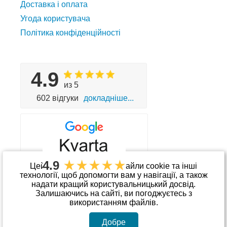
Доставка і оплата
Угода користувача
Політика конфіденційності
4.9
из 5
602 відгуки
докладніше...
4.9
Цей сайт використовує файли cookie та інші
технології, щоб допомогти вам у навігації, а також
надати кращий користувальницький досвід.
Приймаємо до оплати
Залишаючись на сайті, ви погоджуєтесь з
використанням файлів.
Добре