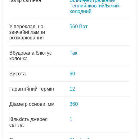
Колір світіння
Білий-нейтральний/
Теплий-жовтий/Білий-
холодний
У перекладі на
560 Ват
звичайні лампи
розжарювання
Вбудована блютус
Так
колонка
Висота
60
Гарантійний термін
12
Діаметр основи, мм
360
Кількість джерел
1
світла