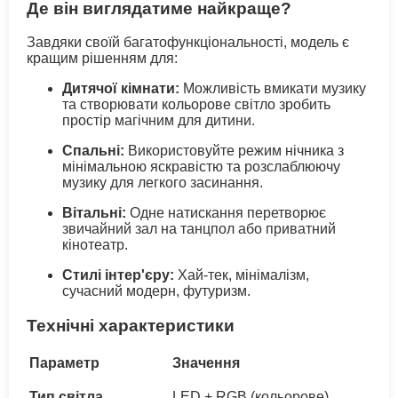
Де він виглядатиме найкраще?
Завдяки своїй багатофункціональності, модель є
кращим рішенням для:
Дитячої кімнати:
Можливість вмикати музику
та створювати кольорове світло зробить
простір магічним для дитини.
Спальні:
Використовуйте режим нічника з
мінімальною яскравістю та розслаблюючу
музику для легкого засинання.
Вітальні:
Одне натискання перетворює
звичайний зал на танцпол або приватний
кінотеатр.
Стилі інтер'єру:
Хай-тек, мінімалізм,
сучасний модерн, футуризм.
Технічні характеристики
Параметр
Значення
Тип світла
LED + RGB (кольорове)