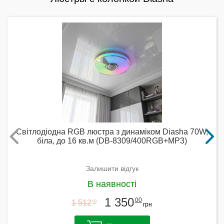
Світлодіодна RGB люстра з динаміком Diasha 70W,
біла, до 16 кв.м (DB-8309/400RGB+MP3)
Залишити відгук
В наявності
1 350
00
1 512
00
грн