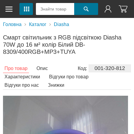
Головна
Каталог
Diasha
Смарт світильник з RGB підсвіткою Diasha
70W до 16 м² колір Білий DB-
8309/400RGB+MP3+TUYA
001-320-812
Про товар
Опис
Код:
Характеристики
Відгуки про товар
Відгуки про нас
Знижки