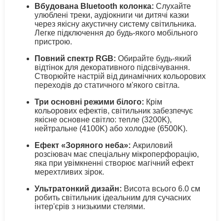
Вбудована Bluetooth колонка:
Слухайте
улюблені треки, аудіокниги чи дитячі казки
через якісну акустичну систему світильника.
Легке підключення до будь-якого мобільного
пристрою.
Повний спектр RGB:
Обирайте будь-який
відтінок для декоративного підсвічування.
Створюйте настрій від динамічних кольорових
переходів до статичного м'якого світла.
Три основні режими білого:
Крім
кольорових ефектів, світильник забезпечує
якісне основне світло: тепле (3200K),
нейтральне (4100K) або холодне (6500K).
Ефект «Зоряного неба»:
Акриловий
розсіювач має спеціальну мікроперфорацію,
яка при увімкненні створює магічний ефект
мерехтливих зірок.
Ультратонкий дизайн:
Висота всього 6.0 см
робить світильник ідеальним для сучасних
інтер'єрів з низькими стелями.