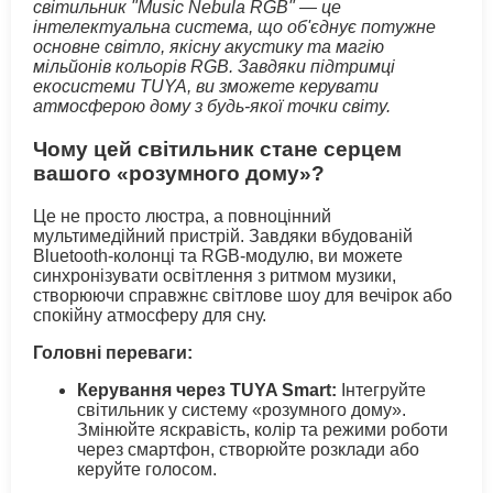
світильник "Music Nebula RGB" — це
інтелектуальна система, що об'єднує потужне
основне світло, якісну акустику та магію
мільйонів кольорів RGB. Завдяки підтримці
екосистеми TUYA, ви зможете керувати
атмосферою дому з будь-якої точки світу.
Чому цей світильник стане серцем
вашого «розумного дому»?
Це не просто люстра, а повноцінний
мультимедійний пристрій. Завдяки вбудованій
Bluetooth-колонці та RGB-модулю, ви можете
синхронізувати освітлення з ритмом музики,
створюючи справжнє світлове шоу для вечірок або
спокійну атмосферу для сну.
Головні переваги:
Керування через TUYA Smart:
Інтегруйте
світильник у систему «розумного дому».
Змінюйте яскравість, колір та режими роботи
через смартфон, створюйте розклади або
керуйте голосом.