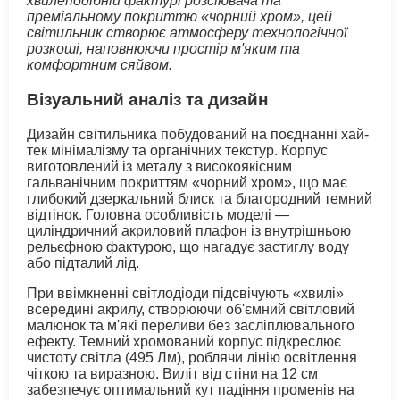
хвилеподібній фактурі розсіювача та
преміальному покриттю «чорний хром», цей
світильник створює атмосферу технологічної
розкоші, наповнюючи простір м'яким та
комфортним сяйвом.
Візуальний аналіз та дизайн
Дизайн світильника побудований на поєднанні хай-
тек мінімалізму та органічних текстур. Корпус
виготовлений із металу з високоякісним
гальванічним покриттям «чорний хром», що має
глибокий дзеркальний блиск та благородний темний
відтінок. Головна особливість моделі —
циліндричний акриловий плафон із внутрішньою
рельєфною фактурою, що нагадує застиглу воду
або підталий лід.
При ввімкненні світлодіоди підсвічують «хвилі»
всередині акрилу, створюючи об'ємний світловий
малюнок та м'які переливи без засліплювального
ефекту. Темний хромований корпус підкреслює
чистоту світла (495 Лм), роблячи лінію освітлення
чіткою та виразною. Виліт від стіни на 12 см
забезпечує оптимальний кут падіння променів на