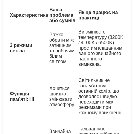
Ваша
Як це працює на
Характеристика
проблема
практиці
або сумнів
Ви змінюєте
Важко
температуру (3200K
обрати між
/ 4100K / 6500K)
3 режими
затишним
простим клацанням
світла
та робочим
вашого звичайного
білим
настінного
світлом.
вимикача.
Світильник не
запам'ятовує
Хочеться
останній колір, що
Функція
швидко
дозволяє швидко
пам'яті: НІ
змінювати
переходити між
атмосферу.
режимами при
кожному ввімкненні.
Гальванічне
Звичайна