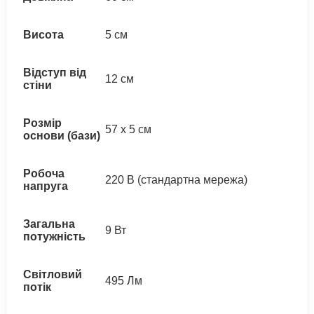
Висота
5 см
Відступ від
12 см
стіни
Розмір
57 х 5 см
основи (бази)
Робоча
220 В (стандартна мережа)
напруга
Загальна
9 Вт
потужність
Світловий
495 Лм
потік