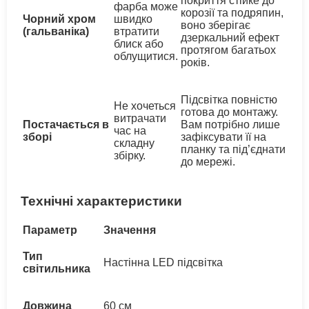
покриття стійке до
фарба може
корозії та подряпин,
Чорний хром
швидко
воно зберігає
(гальваніка)
втратити
дзеркальний ефект
блиск або
протягом багатьох
облущитися.
років.
Підсвітка повністю
Не хочеться
готова до монтажу.
витрачати
Постачається в
Вам потрібно лише
час на
зборі
зафіксувати її на
складну
планку та під’єднати
збірку.
до мережі.
Технічні характеристики
Параметр
Значення
Тип
Настінна LED підсвітка
світильника
Довжина
60 см