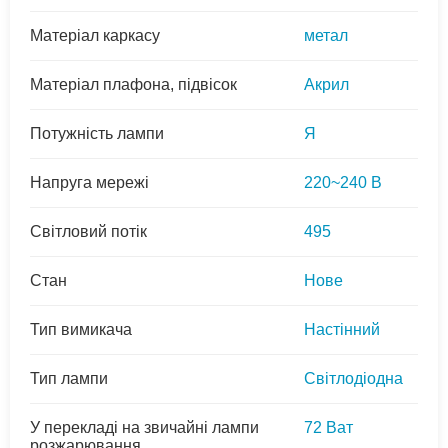
Матеріал каркасу
метал
Матеріал плафона, підвісок
Акрил
Потужність лампи
Я
Напруга мережі
220~240 В
Світловий потік
495
Стан
Нове
Тип вимикача
Настінний
Тип лампи
Світлодіодна
У перекладі на звичайні лампи
72 Ват
розжарювання