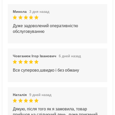
Микола
3 дня назад
Дуже задоволений оперативністю
обслуговуванню
Човганюк Ігор Іванович
6 дней назад
Все суперово,швидко і без обману
Наталія
9 дней назад
Дякую, після того як я замовила, товар
прийшов на слідуючий день, дуже приємний