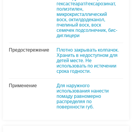
гексастеарат/гексарозинат,
полиэтилен,
микрокристаллический
воск, октилдодеканол,
пчелиный воск, воск
семечек подсолнечник, бис-
диглицери
Предостережение
Плотно закрывать колпачок.
Хранить в недоступном для
детей месте. Не
использовать по истечении
срока годности.
Применение
Для наружного
использования нанести
помаду равномерно
распределяя по
поверхности губ.