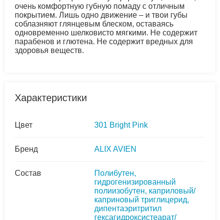
очень комфортную губную помаду с отличным
покрытием. Лишь одно движение – и твои губы
соблазняют глянцевым блеском, оставаясь
одновременно шелковисто мягкими. Не содержит
парабенов и глютена. Не содержит вредных для
здоровья веществ.
Характеристики
Цвет
301 Bright Pink
Бренд
ALIX AVIEN
Состав
Полибутен,
гидрогенизированный
полиизобутен, каприловый/
каприновый триглицерид,
дипентаэритритил
гексагидроксистеарат/