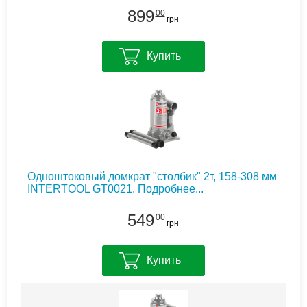
899
00
грн
Купить
Одноштоковый домкрат "столбик" 2т, 158-308 мм
INTERTOOL GT0021.
Подробнее...
549
00
грн
Купить