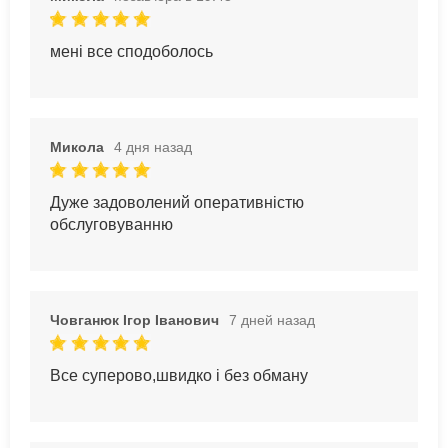
мені все сподоболось
Микола
4 дня назад
Дуже задоволений оперативністю
обслуговуванню
Човганюк Ігор Іванович
7 дней назад
Все суперово,швидко і без обману