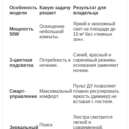
Особеность
Какую задачу
Результат для
модели
решает
владельца
Яркий и экономный
Освещение
Мощность
свет на площади до
небольшой
50W
10 м² без «темных
комнаты.
зон».
Синий, красный и
3-цветная
Потребность в
сиреневый режимы
подсветка
ночнике.
основания заменяют
ночник.
Пульт ДУ позволяет
Смарт-
Максимальный
плавно регулировать
управление
комфорт.
яркость (диммер) не
вставая с постели.
Люстра смотрится
легкой и
Поиск
Зеркальный
современной,