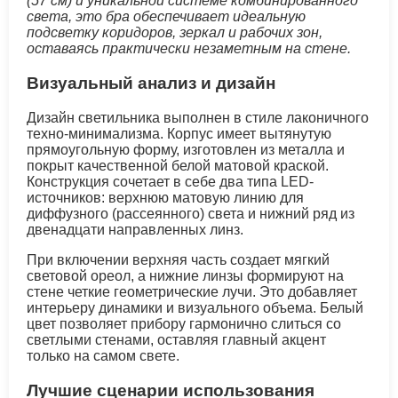
(57 см) и уникальной системе комбинированного
света, это бра обеспечивает идеальную
подсветку коридоров, зеркал и рабочих зон,
оставаясь практически незаметным на стене.
Визуальный анализ и дизайн
Дизайн светильника выполнен в стиле лаконичного
техно-минимализма. Корпус имеет вытянутую
прямоугольную форму, изготовлен из металла и
покрыт качественной белой матовой краской.
Конструкция сочетает в себе два типа LED-
источников: верхнюю матовую линию для
диффузного (рассеянного) света и нижний ряд из
двенадцати направленных линз.
При включении верхняя часть создает мягкий
световой ореол, а нижние линзы формируют на
стене четкие геометрические лучи. Это добавляет
интерьеру динамики и визуального объема. Белый
цвет позволяет прибору гармонично слиться со
светлыми стенами, оставляя главный акцент
только на самом свете.
Лучшие сценарии использования