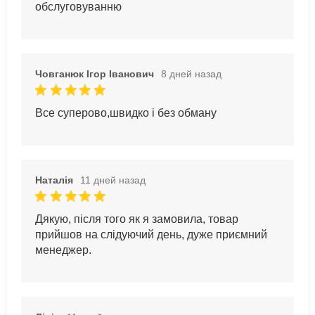
обслуговуванню
Човганюк Ігор Іванович
8 дней назад
Все суперово,швидко і без обману
Наталія
11 дней назад
Дякую, після того як я замовила, товар
прийшов на слідуючий день, дуже приємний
менеджер.