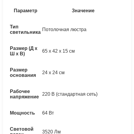
Параметр
Значение
Тип
Потолочная люстра
светильника
Размер (Д x
65 x 42 x 15 см
Ш x В)
Размер
24 x 24 см
основания
Рабочее
220 В (стандартная сеть)
напряжение
Мощность
64 Вт
Световой
3520 Лм