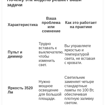
задачи
Ваша
проблема
Как это работает
Характеристика
или
на практике
сомнение
Трудно
Вы управляете
вставать к
яркостью и
Пульт и
выключателю,
температурой
диммер
чтобы
света, не вставая
изменить
с кровати.
свет.
Светильник
Нужно
заменяет четыре
мощное
стандартные
Яркость 3520
освещение
лампы по 100 Вт,
Лм
для большой
обеспечивая
площади.
плотную заливку
светом.