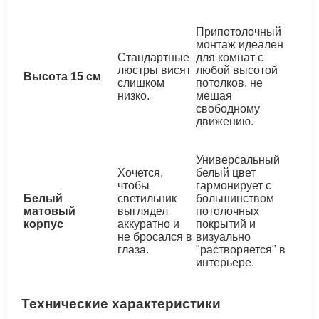
Припотолочный
монтаж идеален
Стандартные
для комнат с
люстры висят
любой высотой
Высота 15 см
слишком
потолков, не
низко.
мешая
свободному
движению.
Универсальный
Хочется,
белый цвет
чтобы
гармонирует с
Белый
светильник
большинством
матовый
выглядел
потолочных
корпус
аккуратно и
покрытий и
не бросался в
визуально
глаза.
"растворяется" в
интерьере.
Технические характеристики