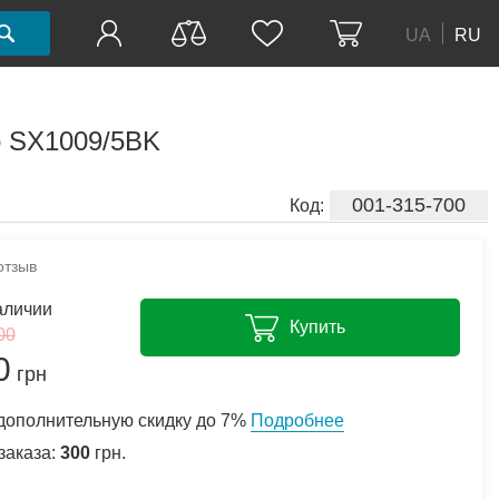
UA
RU
о SX1009/5BK
001-315-700
Код:
отзыв
аличии
Купить
00
0
грн
дополнительную скидку до 7%
Подробнее
заказа:
300
грн.