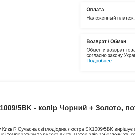
Оплата
Наложенный платеж,
Возврат / Обмен
Обмен и возврат това
согласно закону Укр
Подробнее
009/5BK - колір Чорний + Золото, по
у Києві? Сучасна світлодіодна люстра SX1009/5BK вирішує 
ої температури та висока якість матеріалів забезпечують ко