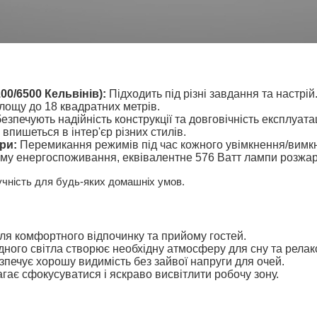
00/6500 Кельвінів):
Підходить під різні завдання та настрій
ощу до 18 квадратних метрів.
езпечують надійність конструкції та довговічність експлуатац
впишеться в інтер'єр різних стилів.
ри:
Перемикання режимів під час кожного увімкнення/вимк
ому енергоспоживання, еквівалентне 576 Ватт лампи розжа
учність для будь-яких домашніх умов.
для комфортного відпочинку та прийому гостей.
ного світла створює необхідну атмосферу для сну та релакс
езпечує хорошу видимість без зайвої напруги для очей.
ає сфокусуватися і яскраво висвітлити робочу зону.