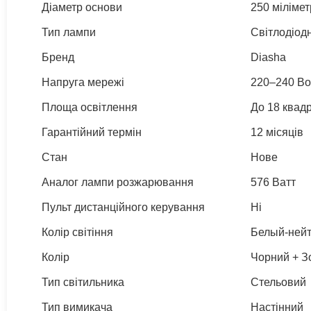
Діаметр основи
250 мілімет
Тип лампи
Світлодіод
Бренд
Diasha
Напруга мережі
220–240 Во
Площа освітлення
До 18 квад
Гарантійний термін
12 місяців
Стан
Нове
Аналог лампи розжарювання
576 Ватт
Пульт дистанційного керування
Ні
Колір світіння
Белый-нейт
Колір
Чорний + З
Тип світильника
Стельовий
Тип вимикача
Настінний