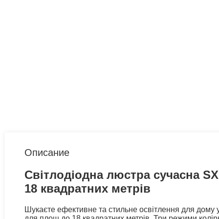
Описание
Світлодіодна люстра сучасна SX1
18 квадратних метрів
Шукаєте ефективне та стильне освітлення для дому 
для площ до 18 квадратних метрів. Три режими колірн