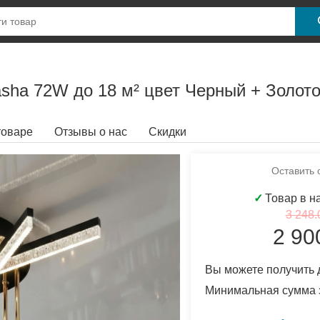
sha 72W до 18 м² цвет Черный + Золот
товаре
Отзывы о нас
Скидки
Оставить 
✓
Товар в н
3 248.
2 90
Вы можете получить 
Минимальная сумма 