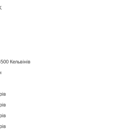
K
500 Кельвінів
н
рів
рів
рів
рів