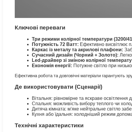
Ключові переваги
Три режими колірної температури (3200/41
Потужність 72 Ватт:
Ефективно висвітлює пл
Каркас із металу та акрилові плафони:
Заб
Сучасний дизайн (Чорний + Золото):
Легко 
Led-драйвер зі зміною колірної температу
Економія енергії:
Потужне світло при низьк
Ефективна робота та довговічні матеріали гарантують зр
Де використовувати (Сценарії)
Вітальня: рівномірне та яскраве освітлення 
Спальня: можливість вибору теплого чи холод
Дитяча кімната: м'яке нейтральне світло заб
Кухня або їдальня: холодніший режим допомаг
Технічні характеристики