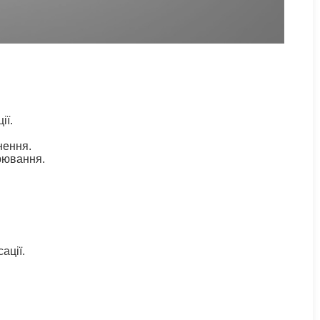
.
ії.
нення.
рювання.
ації.