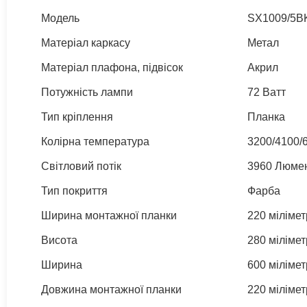
Модель
SX1009/5B
Матеріал каркасу
Метал
Матеріал плафона, підвісок
Акрил
Потужність лампи
72 Ватт
Тип кріплення
Планка
Колірна температура
3200/4100/6
Світловий потік
3960 Люме
Тип покриття
Фарба
Ширина монтажної планки
220 мілімет
Висота
280 мілімет
Ширина
600 мілімет
Довжина монтажної планки
220 мілімет