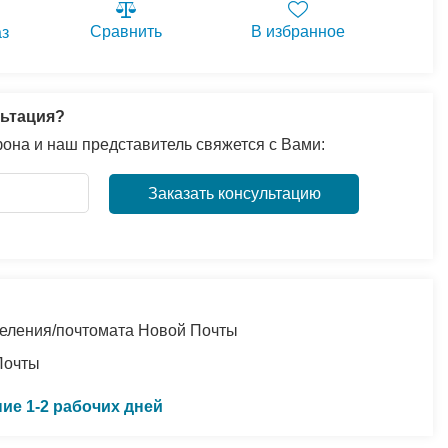
Сравнить
В избранное
аз
ьтация?
она и наш представитель свяжется с Вами:
Заказать консультацию
еления/почтомата Новой Почты
Почты
ние 1-2 рабочих дней