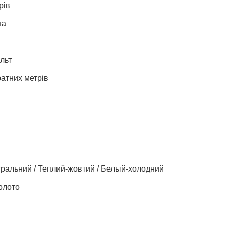
рів
на
льт
ратних метрів
ральний / Теплий-жовтий / Белый-холодний
олото