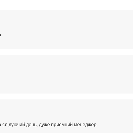
ю
на слідуючий день, дуже приємний менеджер.