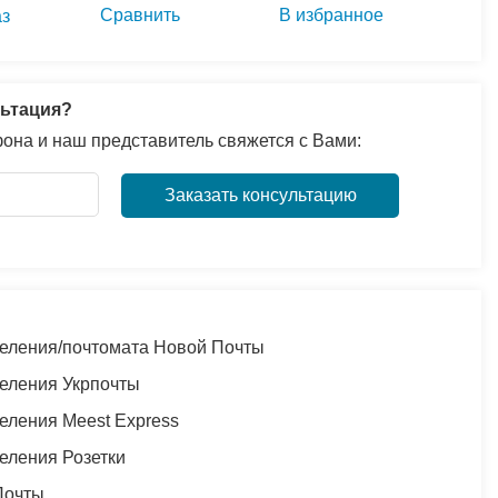
Сравнить
В избранное
аз
ьтация?
она и наш представитель свяжется с Вами:
Заказать консультацию
еления/почтомата Новой Почты
еления Укрпочты
еления Meest Express
еления Розетки
Почты