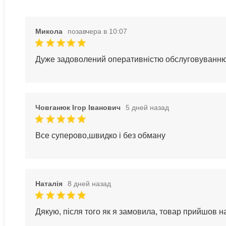
Микола
позавчера в 10:07
Дуже задоволений оперативністю обслуговуванн
Човганюк Ігор Іванович
5 дней назад
Все суперово,швидко і без обману
Наталія
8 дней назад
Дякую, після того як я замовила, товар прийшов 