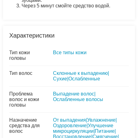
зубцами.
Через 5 минут смойте средство водой.
Характеристики
Тип кожи
Все типы кожи
головы
Тип волос
Склонные к выпадению|
Сухие|Ослабленные
Проблема
Выпадение волос|
волос и кожи
Ослабленные волосы
головы
Назначение
От выпадения|Увлажнение|
средства для
Оздоровление|Улучшение
волос
микроциркуляции|Питание|
Восстановление|Смягчение|