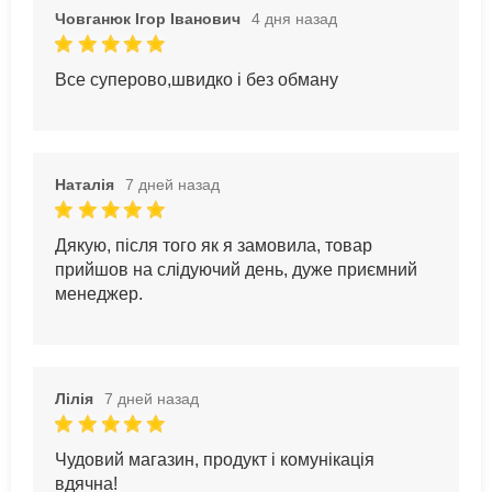
Човганюк Ігор Іванович
4 дня назад
Все суперово,швидко і без обману
Наталія
7 дней назад
Дякую, після того як я замовила, товар
прийшов на слідуючий день, дуже приємний
менеджер.
Лілія
7 дней назад
Чудовий магазин, продукт і комунікація
вдячна!