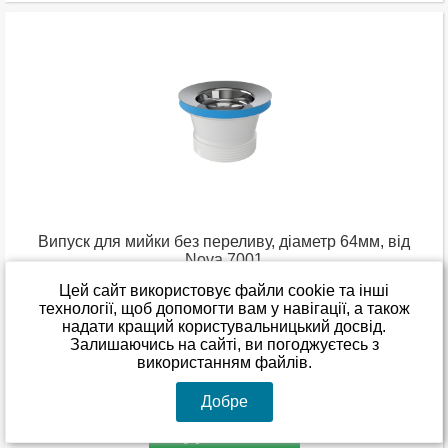
Випуск для мийки без переливу, діаметр 64мм, від
Nova 7001
Цей сайт використовує файли cookie та інші
технології, щоб допомогти вам у навігації, а також
Залишити відгук
надати кращий користувальницький досвід.
Залишаючись на сайті, ви погоджуєтесь з
В наявності
використанням файлів.
112
00
грн
Добре
Купити