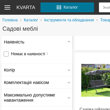
KVARTA
Каталог
Головна
Каталог
Інструменти та обладнання
Товар
Садові меблі
Наявність
Немає в наявності
1
Колір
Серый
1
Комплектація навісом
Да
1
Максимально допустиме
навантаження
Садова гойдалка