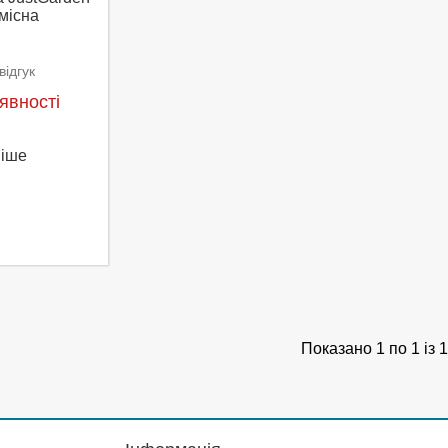
місна
ідгук
явності
ніше
Показано 1 по 1 із 1