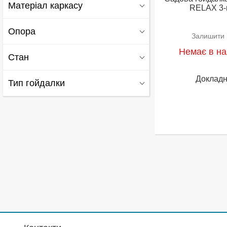
200
1
Матеріал каркасу
RELAX 3-
металл
1
Опора
Залишити в
Немає в на
4 ножки
1
Стан
Доклад
Новое
1
Тип гойдалки
3-х местная раскладная
1