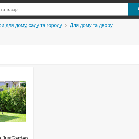
и для дому, саду та городу
Для дому та двору
 JustGarden