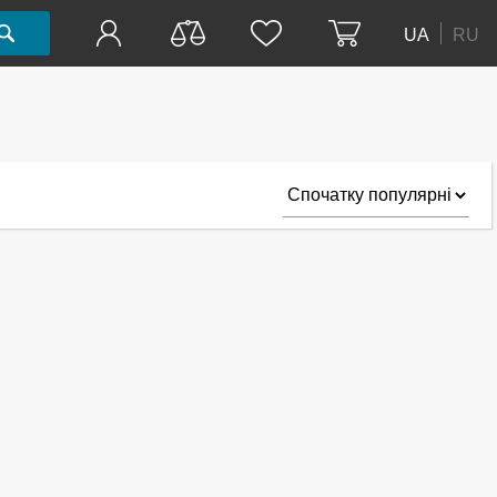
UA
RU