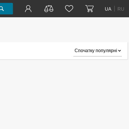
UA
RU