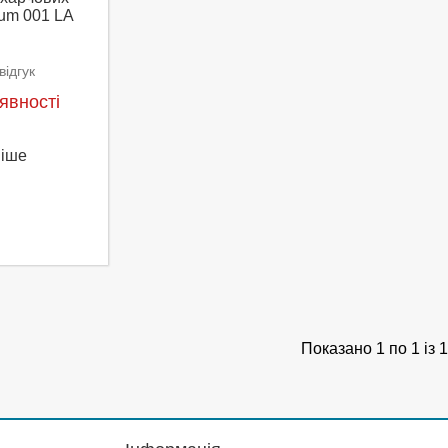
num 001 LA
ідгук
явності
ніше
Показано 1 по 1 із 1