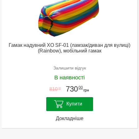
Гамак надувний XO SF-01 (ламзак/диван для вулиці)
(Rainbow), мобільний гамак
Залишити відгук
В наявності
730
00
810
00
грн
Купити
Докладніше