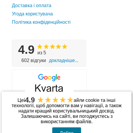
Доставка і оплата
Угода користувача
Політика конфіденційності
4.9
из 5
602 відгуки
докладніше...
4.9
Цей сайт використовує файли cookie та інші
технології, щоб допомогти вам у навігації, а також
надати кращий користувальницький досвід.
Приймаємо до оплати
Залишаючись на сайті, ви погоджуєтесь з
використанням файлів.