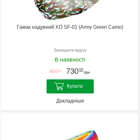
Гамак надувний XO SF-01 (Army Green Camo)
Залишити відгук
В наявності
730
00
810
00
грн
Купити
Докладніше