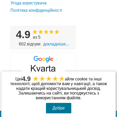
Угода користувача
Політика конфіденційності
4.9
из 5
602 відгуки
докладніше...
4.9
Цей сайт використовує файли cookie та інші
технології, щоб допомогти вам у навігації, а також
надати кращий користувальницький досвід.
Приймаємо до оплати
Залишаючись на сайті, ви погоджуєтесь з
використанням файлів.
Добре
© Інтернет-магазин «kvarta.ua»