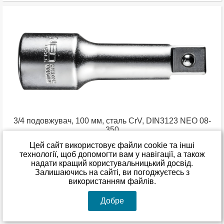
3/4 подовжувач, 100 мм, сталь CrV, DIN3123 NEO 08-
350
Цей сайт використовує файли cookie та інші
технології, щоб допомогти вам у навігації, а також
Залишити відгук
надати кращий користувальницький досвід.
Залишаючись на сайті, ви погоджуєтесь з
В наявності
використанням файлів.
740
1 535
00
00
від
до
грн
грн
Добре
Показати варіанти товару
(3)