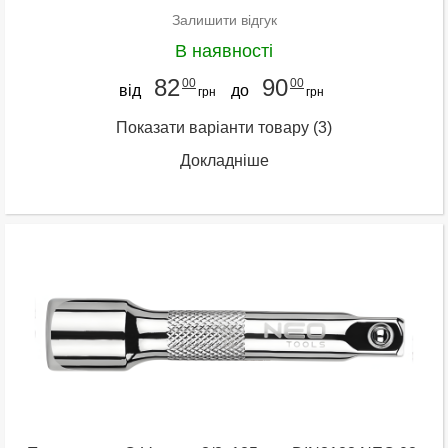
Залишити відгук
В наявності
82
90
00
00
від
до
грн
грн
Показати варіанти товару
(3)
Докладніше