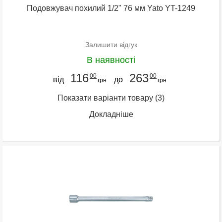
Подовжувач похилий 1/2" 76 мм Yato YT-1249
Залишити відгук
В наявності
116
263
00
00
від
до
грн
грн
Показати варіанти товару
(3)
Докладніше