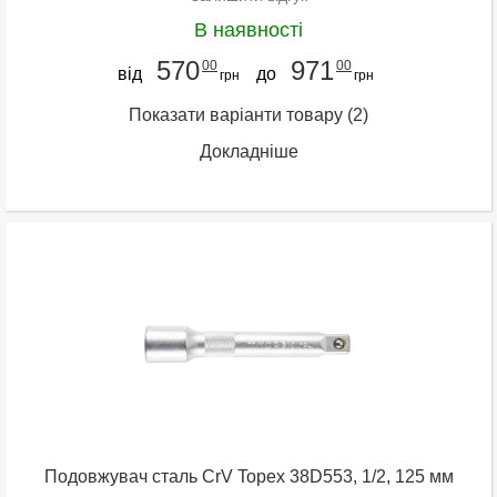
В наявності
570
971
00
00
від
до
грн
грн
Показати варіанти товару
(2)
Докладніше
Подовжувач сталь CrV Topex 38D553, 1/2, 125 мм