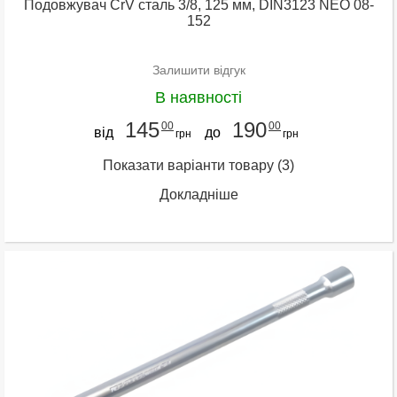
Подовжувач CrV сталь 3/8, 125 мм, DIN3123 NEO 08-
152
Залишити відгук
В наявності
145
190
00
00
від
до
грн
грн
Показати варіанти товару
(3)
Докладніше