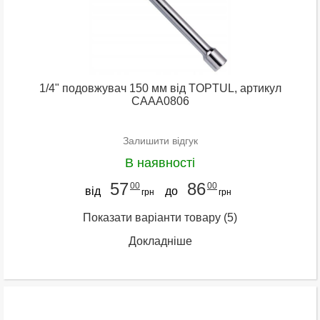
1/4" подовжувач 150 мм від TOPTUL, артикул
CAAA0806
Залишити відгук
В наявності
57
86
00
00
від
до
грн
грн
Показати варіанти товару
(5)
Докладніше