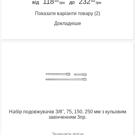
118
232
від
до
грн
грн
Показати варіанти товару
(2)
Докладніше
Набір подовжувачів 3/8", 75, 150, 250 мм з кульовим
закінченням 3пр.
Залишити відгук