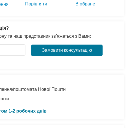
Порівняти
В обране
ення
ція?
ну та наш представник зв'яжеться з Вами:
Замовити консультацію
ділення/поштомата Нової Пошти
ошти
гом 1-2 робочих днів