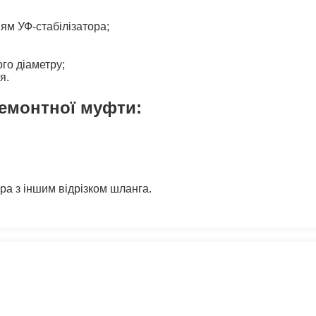
ям УФ-стабілізатора;
го діаметру;
я.
ремонтної муфти:
ра з іншим відрізком шланга.