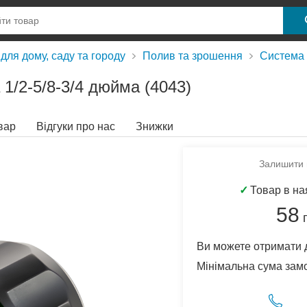
для дому, саду та городу
Полив та зрошення
Система
1/2-5/8-3/4 дюйма (4043)
вар
Відгуки про нас
Знижки
Залишити в
✓
Товар в на
58
Ви можете отримати 
Мінімальна сума зам