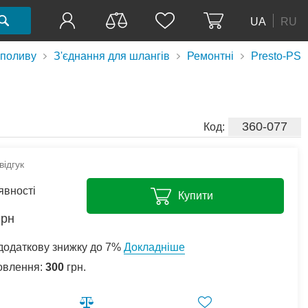
UA
RU
 поливу
З'єднання для шлангів
Ремонтні
Presto-PS
360-077
Код:
ідгук
явності
Купити
грн
додаткову знижку до 7%
Докладніше
овлення:
300
грн.