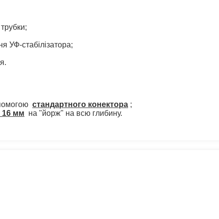
 трубки;
я УФ-стабілізатора;
я.
опомогою
стандартного конектора
;
 16 мм
на "йорж" на всю глибину.