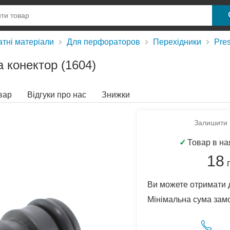
атні матеріали
Для перфораторов
Перехідники
Pre
а конектор (1604)
вар
Відгуки про нас
Знижки
Залишити в
✓
Товар в на
18
Ви можете отримати 
Мінімальна сума зам