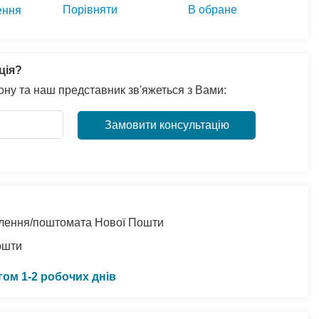
Порівняти
В обране
ення
ція?
ну та наш представник зв'яжеться з Вами:
Замовити консультацію
ділення/поштомата Нової Пошти
ошти
гом 1-2 робочих днів