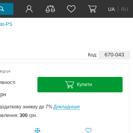
UA
RU
sto-PS
670-043
Код:
ідгук
явності
Купити
грн
додаткову знижку до 7%
Докладніше
овлення:
300
грн.