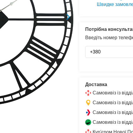
Швидке замовл
Потрібна консульта
Введіть номер телефо
Доставка
Самовивіз із від
Самовивіз із відд
Самовивіз із відд
Самовивіз із відд
Кур'єром Нової П