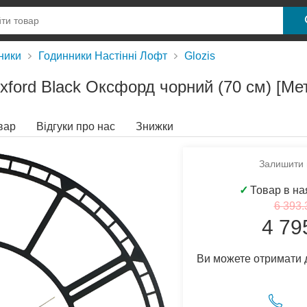
ники
Годинники Настінні Лофт
Glozis
xford Black Оксфорд чорний (70 cм) [Мет
вар
Відгуки про нас
Знижки
Залишити в
✓
Товар в на
6 393.
4 79
Ви можете отримати 