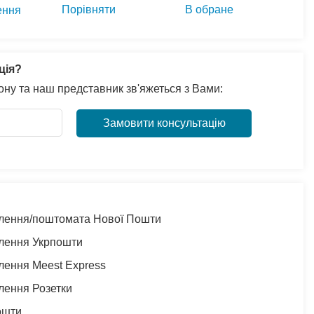
Порівняти
В обране
ення
ція?
ну та наш представник зв'яжеться з Вами:
Замовити консультацію
ділення/поштомата Нової Пошти
ілення Укрпошти
ілення Meest Express
ілення Розетки
ошти