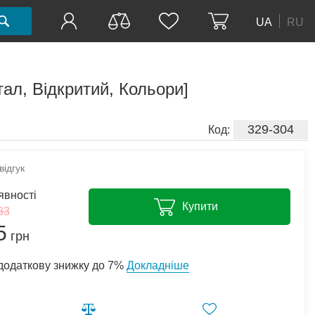
UA
RU
ал, Відкритий, Кольори]
329-304
Код:
ідгук
явності
Купити
33
5
грн
додаткову знижку до 7%
Докладніше