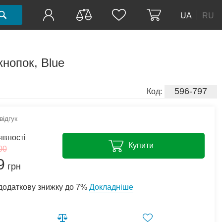
UA
RU
кнопок, Blue
596-797
Код:
ідгук
явності
Купити
00
9
грн
додаткову знижку до 7%
Докладніше