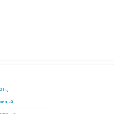
0 Гц
китний