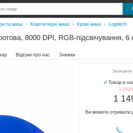
ри та миші
Комп'ютерні миші
Ігрові миші
Logitech
ротова, 8000 DPI, RGB-підсвічування, 6 
вар
Відгуки про нас
Знижки
Залишити в
✓
Товар в на
1 299.
1 14
Ви можете отримати 