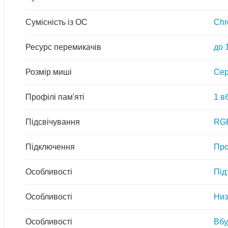
Сумісність із ОС
Chr
Ресурс перемикачів
до 
Розмір миші
Се
Профілі пам'яті
1 в
Підсвічування
RG
Підключення
Про
Особливості
Під
Особливості
Низ
Особливості
Вбу