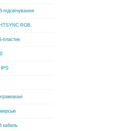
-підсвічування
GHTSYNC RGB
-пластик
0
 IPS
грамовані
мерські
 кабель