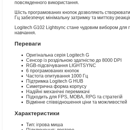
повсякденного використання.
Шість програмованих кнопок дозволяють створювати в
Гц забезпечує мінімальну затримку та миттєву реакці
Logitech G102 Lightsync стане чудовим вибором для п
навчання.
Переваги
Оригінальна серія Logitech G
Сенсор із роздільною здатністю до 8000 DPI
RGB-підсвічування LIGHTSYNC
6 програмованих кнопок
Частота опитування 1000 Гц
Підтримка Logitech G HUB
Симетрична форма корпусу
Надійні механічні перемикачі
Підходить для FPS, MOBA, RPG та стратегій
Відмінне співвідношення ціни та можливостей
Характеристики
Тип: ігрова миша
Підключення: дротове