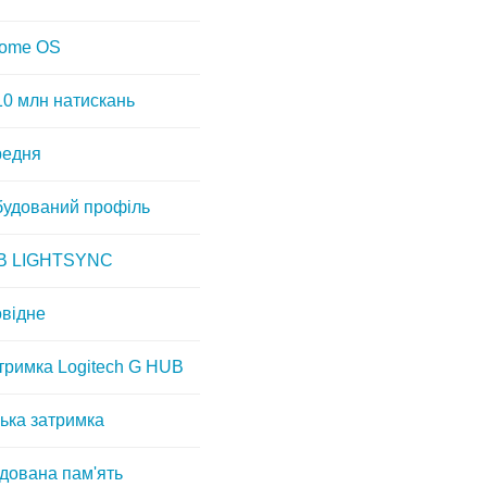
ome OS
10 млн натискань
редня
будований профіль
B LIGHTSYNC
відне
тримка Logitech G HUB
ька затримка
дована пам'ять