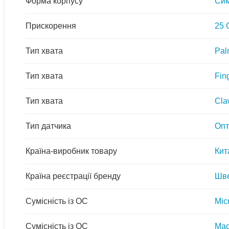
Форма корпусу
Сим
Прискорення
25 
Тип хвата
Pal
Тип хвата
Fing
Тип хвата
Cla
Тип датчика
Опт
Країна-виробник товару
Кит
Країна реєстрації бренду
Шве
Сумісність із ОС
Mic
Сумісність із ОС
Ma