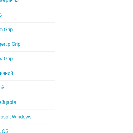
етрична
G
m Grip
ertip Grip
w Grip
ичний
ай
йцарія
rosoft Windows
c OS