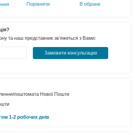
Порівняти
В обране
ення
ція?
ну та наш представник зв'яжеться з Вами:
Замовити консультацію
ділення/поштомата Нової Пошти
ошти
гом 1-2 робочих днів