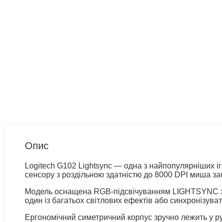
Опис
Logitech G102 Lightsync — одна з найпопулярніших іг
сенсору з роздільною здатністю до 8000 DPI миша за
Модель оснащена RGB-підсвічуванням LIGHTSYNC з 
один із багатьох світлових ефектів або синхронізува
Ергономічний симетричний корпус зручно лежить у руц