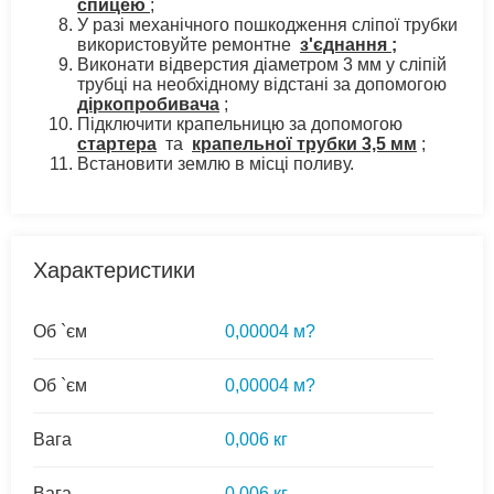
спицею
;
У разі механічного пошкодження сліпої трубки
використовуйте ремонтне
з'єднання
;
Виконати відверстия діаметром 3 мм у сліпій
трубці на необхідному відстані за допомогою
діркопробивача
;
Підключити крапельницю за допомогою
стартера
та
крапельної трубки 3,5 мм
;
Встановити землю в місці поливу.
Характеристики
Об `єм
0,00004 м?
Об `єм
0,00004 м?
Вага
0,006 кг
Вага
0,006 кг