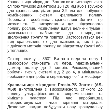
Крапельниця мікроджет Зонтик використовується зі
сліпою трубкою діаметром 16 і 20 мм або з трубкою
для крапельниць діаметром 3,5 мм для побудови
комбінованих систем крапельного поливу.
Перевага і особливість крапельниці Зонтик - це
можливість її використання для підкронового
поливу рослин. Розпилення імітує великий туман і
максимально наближене до природного
зволоження ґрунту та повітря. Застосовується цей
вид крапельниць як для наземного, так і для
підвісного методів поливу на відкритому ґрунті або
у теплицях.
Сектор поливу – 360°. Витрата води за тиску 1
атмосферу становить 70 л/год. Максимальний
діаметр поливу до 2 метрів. Рекомендований
робочий тиск у системі від 2 до 4, а мінімально
необхідний для роботи спринклеру - 0,4 атмосфери.
Крапельниця мікроджет Presto-PS Зонтик (AS-
M68)
виготовлена ​​з високоякісного, стійкого до
впливу ультрафіолетового випромінювання та
хімікатів пластику. Під час виробництва
використовуються тільки первинні матеріали.
Дозволяє швидко побудувати нову зрошувальну