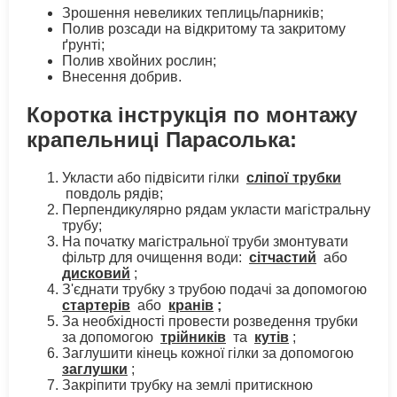
Зрошення невеликих теплиць/парників;
Полив розсади на відкритому та закритому
ґрунті;
Полив хвойних рослин;
Внесення добрив.
Коротка інструкція по монтажу
крапельниці Парасолька:
Укласти або підвісити гілки
сліпої трубки
повдоль рядів;
Перпендикулярно рядам укласти магістральну
трубу;
На початку магістральної труби змонтувати
фільтр для очищення води:
сітчастий
або
дисковий
;
З'єднати трубку з трубою подачі за допомогою
стартерів
або
кранів
;
За необхідності провести розведення трубки
за допомогою
трійників
та
кутів
;
Заглушити кінець кожної гілки за допомогою
заглушки
;
Закріпити трубку на землі притискною