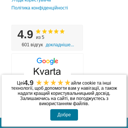
Політика конфіденційності
4.9
из 5
601 відгук
докладніше...
4.9
Цей сайт використовує файли cookie та інші
технології, щоб допомогти вам у навігації, а також
надати кращий користувальницький досвід.
Приймаємо до оплати
Залишаючись на сайті, ви погоджуєтесь з
використанням файлів.
Добре
© Інтернет-магазин «kvarta.ua»