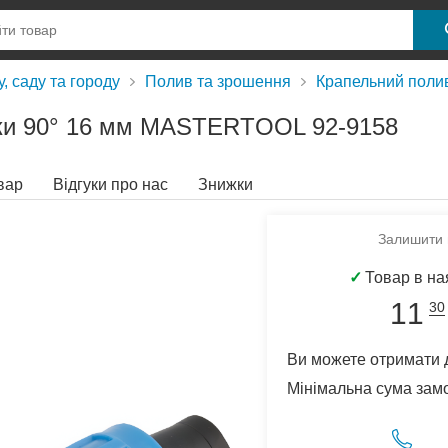
, саду та городу
Полив та зрошення
Крапельний поли
ічки 90° 16 мм MASTERTOOL 92-9158
вар
Відгуки про нас
Знижки
Залишити в
✓
Товар в на
11
30
Ви можете отримати 
Мінімальна сума зам