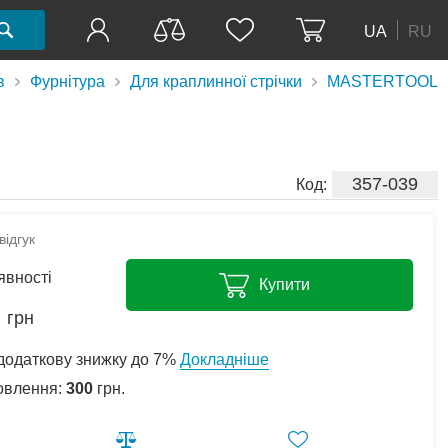
UA
RU
в
Фурнітура
Для краплинної стрічки
MASTERTOOL
357-039
Код:
ідгук
явності
Купити
грн
додаткову знижку до 7%
Докладніше
овлення:
300
грн.