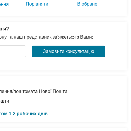
Порівняти
В обране
ення
ція?
ну та наш представник зв'яжеться з Вами:
Замовити консультацію
ділення/поштомата Нової Пошти
ошти
гом 1-2 робочих днів