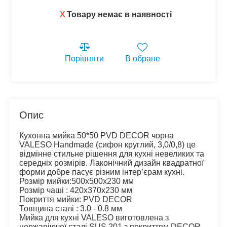
X
Товару немає в наявності
Порівняти
В обране
Опис
Кухонна мийка 50*50 PVD DECOR чорна 
VALESO Handmade (сифон круглий, 3,0/0,8) це 
відмінне стильне рішення для кухні невеликих та 
середніх розмірів. Лаконічний дизайн квадратної 
форми добре пасує різним інтер’єрам кухні.
Розмір мийки:500x500x230 мм
Розмір чаші : 420x370x230 мм
Покриття мийки: PVD DECOR
Товщина сталі : 3.0 - 0.8 мм
Мийка для кухні VALESO виготовлена з 
нержавіючої сталі SUS 201 з покриттям DECOR 