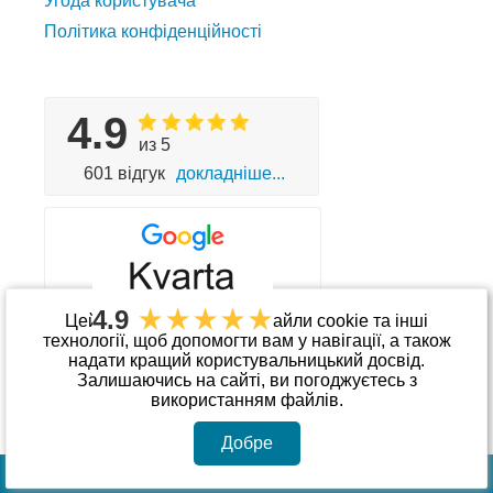
Угода користувача
Політика конфіденційності
4.9
из 5
601 відгук
докладніше...
4.9
Цей сайт використовує файли cookie та інші
технології, щоб допомогти вам у навігації, а також
надати кращий користувальницький досвід.
Приймаємо до оплати
Залишаючись на сайті, ви погоджуєтесь з
використанням файлів.
Добре
© Інтернет-магазин «kvarta.ua»