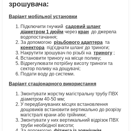
зрошувача:
Варіант мобільної установки
Підключити гнучкий
садовий шланг
діаметром 1 дюйм
через
кран
до джерела
водопостачання;
За допомогою
різьбового адаптера
та
конектора
під'єднати шланг до триноги;
Накрутити зрошувач по різьбі на
триногу
;
Встановити триногу на місце поливу;
Відрегулювати потрібну висоту триноги та
сектор поливу на дощувачі;
Подати воду до системи.
Варіант стаціонарного використання
Змонтувати жорстку магістральну трубу ПВХ
діаметром 40-50 мм;
У передбачуваних місцях встановлення
дощовиків встановити вертикально до розрізу
магістралі крани або трійники;
Змонтувати у них вертикальний відрізок ПВХ
труби необхідної висоти;
За допомогою
фітинга із зовнішнім