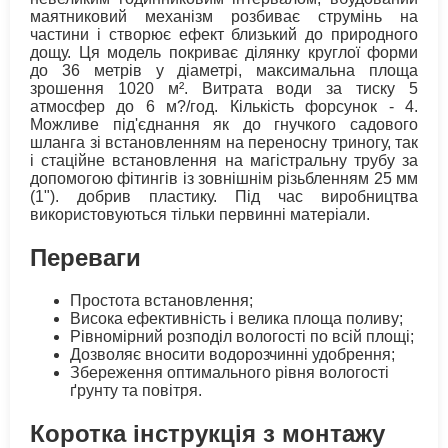
маятниковий механізм розбиває струмінь на
частини і створює ефект близький до природного
дощу. Ця модель покриває ділянку круглої форми
до 36 метрів у діаметрі, максимальна площа
зрошення 1020 м². Витрата води за тиску 5
атмосфер до 6 м?/год. Кількість форсунок - 4.
Можливе під'єднання як до гнучкого садового
шланга зі встановленням на переносну триногу, так
і стаційне встановлення на магістральну трубу за
допомогою фітингів із зовнішнім різьбленням 25 мм
(1"). добрив пластику. Під час виробництва
використовуються тільки первинні матеріали.
Переваги
Простота встановлення;
Висока ефективність і велика площа поливу;
Рівномірний розподіл вологості по всій площі;
Дозволяє вносити водорозчинні удобрення;
Збереження оптимального рівня вологості
ґрунту та повітря.
Коротка інструкція з монтажу