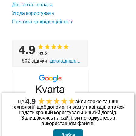
Доставка і оплата
Угода користувача
Політика конфіденційності
4.9
из 5
602 відгуки
докладніше...
4.9
Цей сайт використовує файли cookie та інші
технології, щоб допомогти вам у навігації, а також
надати кращий користувальницький досвід.
Приймаємо до оплати
Залишаючись на сайті, ви погоджуєтесь з
використанням файлів.
Добре