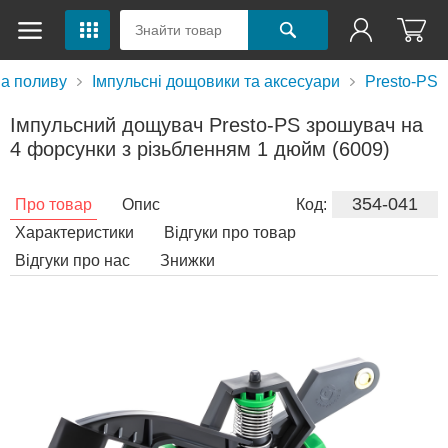
а поливу
Імпульсні дощовики та аксесуари
Presto-PS
Імпульсний дощувач Presto-PS зрошувач на
4 форсунки з різьбленням 1 дюйм (6009)
354-041
Про товар
Опис
Код:
Характеристики
Відгуки про товар
Відгуки про нас
Знижки