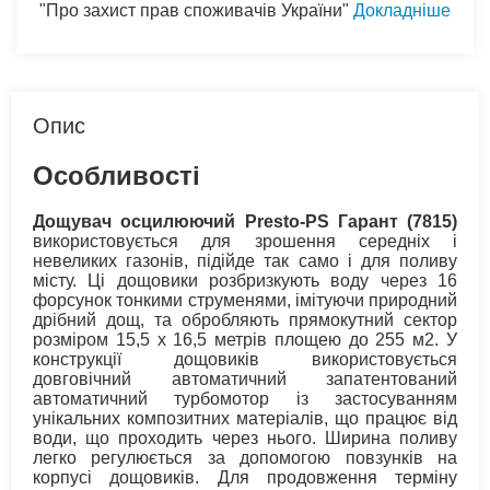
"Про захист прав споживачів України"
Докладніше
Опис
Особливості
Дощувач осцилюючий Presto-PS Гарант (7815)
використовується для зрошення середніх і
невеликих газонів, підійде так само і для поливу
місту. Ці дощовики розбризкують воду через 16
форсунок тонкими струменями, імітуючи природний
дрібний дощ, та обробляють прямокутний сектор
розміром 15,5 х 16,5 метрів площею до 255 м2. У
конструкції дощовиків використовується
довговічний автоматичний запатентований
автоматичний турбомотор із застосуванням
унікальних композитних матеріалів, що працює від
води, що проходить через нього. Ширина поливу
легко регулюється за допомогою повзунків на
корпусі дощовиків. Для продовження терміну