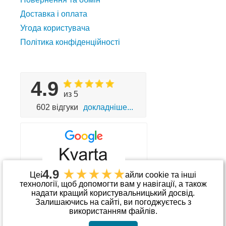
Доставка і оплата
Угода користувача
Політика конфіденційності
4.9
из 5
602 відгуки
докладніше...
4.9
Цей сайт використовує файли cookie та інші
технології, щоб допомогти вам у навігації, а також
надати кращий користувальницький досвід.
Приймаємо до оплати
Залишаючись на сайті, ви погоджуєтесь з
використанням файлів.