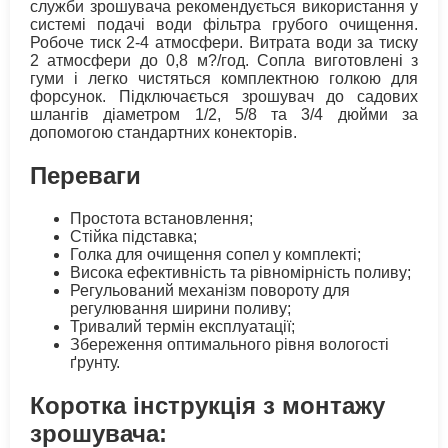
служби зрошувача рекомендується використання у
системі подачі води фільтра грубого очищення.
Робоче тиск 2-4 атмосфери. Витрата води за тиску
2 атмосфери до 0,8 м?/год. Сопла виготовлені з
гуми і легко чистяться комплектною голкою для
форсунок. Підключається зрошувач до садових
шлангів діаметром 1/2, 5/8 та 3/4 дюйми за
допомогою стандартних конекторів.
Переваги
Простота встановлення;
Стійка підставка;
Голка для очищення сопел у комплекті;
Висока ефективність та рівномірність поливу;
Регульований механізм повороту для
регулювання ширини поливу;
Тривалий термін експлуатації;
Збереження оптимального рівня вологості
ґрунту.
Коротка інструкція з монтажу
зрошувача: