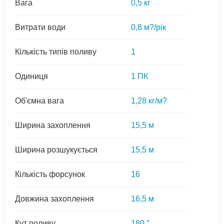
Вага
0,5 кг
Витрати води
0,8 м?/рік
Кількість типів поливу
1
Одиниця
1 ПК
Об'ємна вага
1,28 кг/м?
Ширина захоплення
15,5 м
Ширина розшукується
15,5 м
Кількість форсунок
16
Довжина захоплення
16,5 м
Кут поливу
180 °