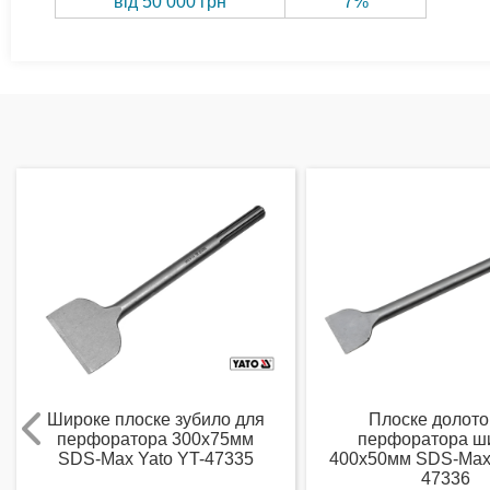
від 50 000 грн
7%
Широке плоске зубило для
Плоске долото
перфоратора 300х75мм
перфоратора ш
SDS-Max Yato YT-47335
400х50мм SDS-Max 
47336