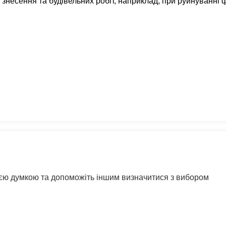
 знесення та будівельних робіт, наприклад, при руйнуванні 
воєю думкою та допоможіть іншим визначитися з вибором