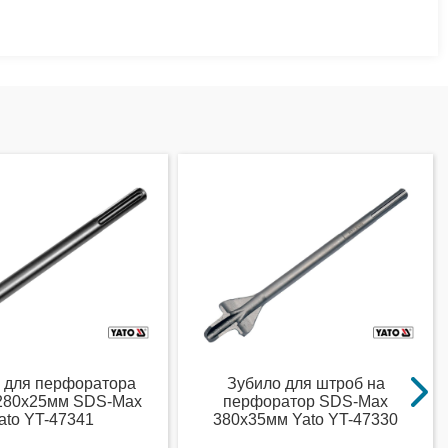
 для перфоратора
Зубило для штроб на
 280х25мм SDS-Max
перфоратор SDS-Max
ato YT-47341
380х35мм Yato YT-47330