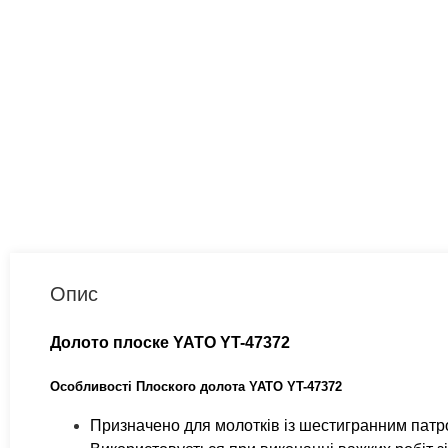
Опис
Долото плоске YATO YT-47372
Особливості Плоского долота YATO YT-47372
Призначено для молотків із шестигранним патр