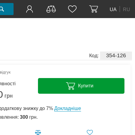
UA
RU
354-126
Код:
ідгук
явності
Купити
0
грн
додаткову знижку до 7%
Докладніше
овлення:
300
грн.