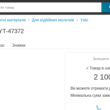
атні матеріали
Для відбійних молотків
Yato
YT-47372
нас
Знижки
Залишити в
✓
Товар в на
2 10
Ви можете отримати 
Мінімальна сума зам