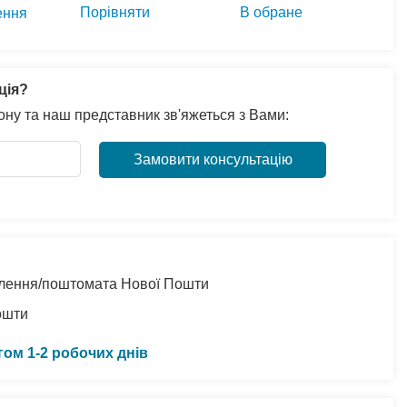
Порівняти
В обране
ення
ція?
ну та наш представник зв'яжеться з Вами:
Замовити консультацію
ділення/поштомата Нової Пошти
ошти
гом 1-2 робочих днів