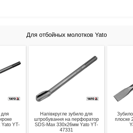
Для отбойных молотков Yato
 для
Напівкругле зубило для
Зубило
ироке
штробування на перфоратор
плоске
Yato YT-
SDS-Max 330х26мм Yato YT-
Y
47331